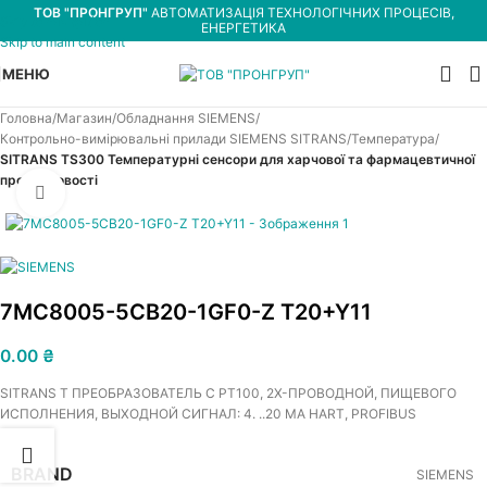
ТОВ "ПРОНГРУП"
АВТОМАТИЗАЦІЯ ТЕХНОЛОГІЧНИХ ПРОЦЕСІВ,
Skip to navigation
ЕНЕРГЕТИКА
Skip to main content
МЕНЮ
Головна
Магазин
Обладнання SIEMENS
Контрольно-вимірювальні прилади SIEMENS SITRANS
Температура
SITRANS TS300 Температурні сенсори для харчової та фармацевтичної
промисловості
Увеличить
7MC8005-5CB20-1GF0-Z T20+Y11
0.00
₴
SITRANS T ПРЕОБРАЗОВАТЕЛЬ С PT100, 2Х-ПРОВОДНОЙ, ПИЩЕВОГО
ИСПОЛНЕНИЯ, ВЫХОДНОЙ СИГНАЛ: 4. ..20 MA HART, PROFIBUS
BRAND
SIEMENS