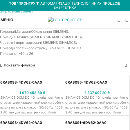
ТОВ "ПРОНГРУП"
АВТОМАТИЗАЦІЯ ТЕХНОЛОГІЧНИХ ПРОЦЕСІВ,
Skip to navigation
ЕНЕРГЕТИКА
Skip to main content
МЕНЮ
Головна
Магазин
Обладнання SIEMENS
Привідна техніка SIEMENS SINAMICS SIMOTICS
Частотні перетворювачі SIEMENS SINAMICS
Приводи постійного струму SINAMICS DCM DC
Показано 1–10 із 26
Показати фільтри
6RA8098-4DV62-0AA0
6RA8095-4DV62-0AA0
1 970 458.89
₴
1 337 097.20
₴
SINAMICS DCM DC 4Q привід постійного
SINAMICS DCM DC 4Q привід постійного
струму, двохквадрантний режим роботи,
струму, двохквадрантний режим роботи,
вхідна напруга кіл якоря 50/60 Гц: 400В
вхідна напруга кіл якоря 50/60 Гц: 400В
3 АС, вихідні параметри - постійний
3 АС, вихідні параметри - постійний
струм: 420В DC, 3000.0A, 1260.0кВт,
струм: 420В DC, 2000.0A, 840.0кВт,
кола збудження: 480В 2 АС, 40.0 A
кола збудження: 480В 2 АС, 40.0 A
6RA8093-4DV62-0AA0
6RA8091-6DV62-0AA0