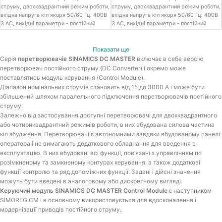
струму, двохквадрантний режим роботи,
струму, двохквадрантний режим роботи,
вхідна напруга кіл якоря 50/60 Гц: 400В
вхідна напруга кіл якоря 50/60 Гц: 400В
3 АС, вихідні параметри - постійний
3 АС, вихідні параметри - постійний
струм: 420В DC, 210.0A, 88.0кВт, кола
струм: 420В DC, 125.0A, 53.0кВт, кола
збудження: 400В 2 АС, 15.0 A
збудження: 400В 2 АС, 10.0 A
Показати ще
Серія
перетворювачів SINAMICS DC MASTER
включає в себе версію
перетворювач постійного струму (DC Converter) і окремо може
поставлятись модуль керування (Control Module).
Діапазон номінальних струмів становить від 15 до 3000 А і може бути
збільшений шляхом паралельного підключення перетворювачів постійного
струму.
Залежно від застосування доступні перетворювачі для двохквадрантного
або чотириквадрантний режимів роботи, в них вбудована силова частина
кіл збудження. Перетворювачі є автономними завдяки вбудованому панелі
оператора і не вимагають додаткового обладнання для введення в
експлуатацію. В них вбудовані всі функції, пов’язані з управлінням по
розімкненому та замкненому контурах керування, а також додаткові
функції контролю та ряд допоміжних функції. Задані і дійсні значення
можуть бути введені в аналоговому або дискретному вигляді.
Керуючий модуль SINAMICS DC MASTER Control Module
є наступником
SIMOREG CM і в основному використовується для вдосконалення і
модернізації приводів постійного струму.