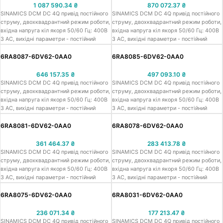
1 087 590.34
₴
870 072.37
₴
SINAMICS DCM DC 4Q привід постійного
SINAMICS DCM DC 4Q привід постійного
струму, двохквадрантний режим роботи,
струму, двохквадрантний режим роботи,
вхідна напруга кіл якоря 50/60 Гц: 400В
вхідна напруга кіл якоря 50/60 Гц: 400В
3 АС, вихідні параметри - постійний
3 АС, вихідні параметри - постійний
струм: 420В DC, 1600.0A, 672.0кВт, кола
струм: 420В DC, 1200.0A, 504.0кВт, кола
збудження: 480В 2 АС, 40.0 A
збудження: 480В 2 АС, 40.0 A
6RA8087-6DV62-0AA0
6RA8085-6DV62-0AA0
646 157.35
₴
497 093.10
₴
SINAMICS DCM DC 4Q привід постійного
SINAMICS DCM DC 4Q привід постійного
струму, двохквадрантний режим роботи,
струму, двохквадрантний режим роботи,
вхідна напруга кіл якоря 50/60 Гц: 400В
вхідна напруга кіл якоря 50/60 Гц: 400В
3 АС, вихідні параметри - постійний
3 АС, вихідні параметри - постійний
струм: 420В DC, 850.0A, 357.0кВт, кола
струм: 420В DC, 600.0A, 252.0кВт, кола
збудження: 400В 2 АС, 30.0 A
збудження: 400В 2 АС, 25.0 A
6RA8081-6DV62-0AA0
6RA8078-6DV62-0AA0
361 464.37
₴
283 413.78
₴
SINAMICS DCM DC 4Q привід постійного
SINAMICS DCM DC 4Q привід постійного
струму, двохквадрантний режим роботи,
струму, двохквадрантний режим роботи,
вхідна напруга кіл якоря 50/60 Гц: 400В
вхідна напруга кіл якоря 50/60 Гц: 400В
3 АС, вихідні параметри - постійний
3 АС, вихідні параметри - постійний
струм: 420В DC, 400.0A, 168.0кВт, кола
струм: 420В DC, 280.0A, 118.0кВт, кола
збудження: 400В 2 АС, 25.0 A
збудження: 400В 2 АС, 15.0 A
6RA8075-6DV62-0AA0
6RA8031-6DV62-0AA0
236 071.34
₴
177 213.47
₴
SINAMICS DCM DC 4Q привід постійного
SINAMICS DCM DC 4Q привід постійного