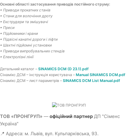
Основні області застосування приводів постійного струму:
• Приводи прокатних станів
• Стани для волочіння дроту
• Екструдери та змішувачі
• Преси
• Підйомники і крани
• Підвісні канатні дороги і ліфти
• Шахтні підйомні установки
• Приводи випробувальних стендів
• Електролізні лінії
Детальний каталог –
SINAMICS DCM (D 23.1).pdf
Сінамікс ДСМ – інструкція користувача –
Manual SINAMICS DCM.pdf
Сінамікс ДСМ – лист параметрів –
SINAMICS DCM List Manual.pdf
ТОВ «ПРОНГРУП»
—
офіційний партнер
ДП "Сіменс
Україна"
📍 Адреса: м. Львів, вул. Кульпарківська, 93.