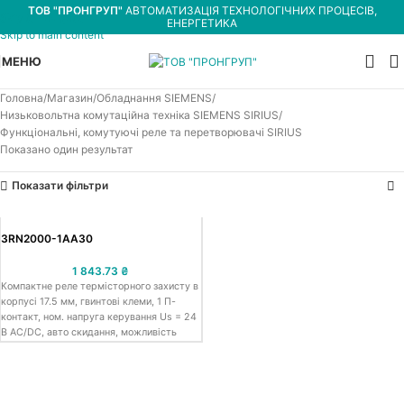
ТОВ "ПРОНГРУП"
АВТОМАТИЗАЦІЯ ТЕХНОЛОГІЧНИХ ПРОЦЕСІВ,
Skip to navigation
ЕНЕРГЕТИКА
Skip to main content
МЕНЮ
Головна
Магазин
Обладнання SIEMENS
Низьковольтна комутаційна техніка SIEMENS SIRIUS
Функціональні, комутуючі реле та перетворювачі SIRIUS
Показано один результат
Показати фільтри
3RN2000-1AA30
1 843.73
₴
Компактне реле термісторного захисту в
корпусі 17.5 мм, гвинтові клеми, 1 П-
контакт, ном. напруга керування Us = 24
В AC/DC, авто скидання, можливість
підключення біметалічних давачів, 1
світлодіод (готовність)