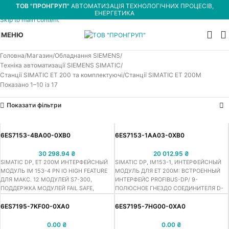
ТОВ "ПРОНГРУП"
АВТОМАТИЗАЦІЯ ТЕХНОЛОГІЧНИХ ПРОЦЕСІВ,
Skip to navigation
ЕНЕРГЕТИКА
Skip to main content
МЕНЮ
Головна
Магазин
Обладнання SIEMENS
Техніка автоматизації SIEMENS SIMATIC
Станції SIMATIC ET 200 та комплектуючі
Станції SIMATIC ET 200M
Показано 1–10 із 17
Показати фільтри
6ES7153-4BA00-0XB0
6ES7153-1AA03-0XB0
30 298.94
₴
20 012.95
₴
SIMATIC DP, ET 200M ИНТЕРФЕЙСНЫЙ
SIMATIC DP, IM153-1, ИНТЕРФЕЙСНЫЙ
МОДУЛЬ IM 153-4 PN IO HIGH FEATURE
МОДУЛЬ ДЛЯ ET 200M: ВСТРОЕННЫЙ
ДЛЯ МАКС. 12 МОДУЛЕЙ S7-300,
ИНТЕРФЕЙС PROFIBUS-DP/ 9-
ПОДДЕРЖКА МОДУЛЕЙ FAIL SAFE,
ПОЛЮСНОЕ ГНЕЗДО СОЕДИНИТЕЛЯ D-
МОДУЛЕЙ HART, SHARED DEVICE,
ТИПА, DP V1, ДО 12 МБИТ/С, ДО 8
ПРОТОКОЛ MEDIUM REDUNDANCY
СИГНАЛЬНЫХ МОДУЛЕЙ S7-300 НА
6ES7195-7KF00-0XA0
6ES7195-7HG00-0XA0
СТАНЦИЮ
0.00
₴
0.00
₴