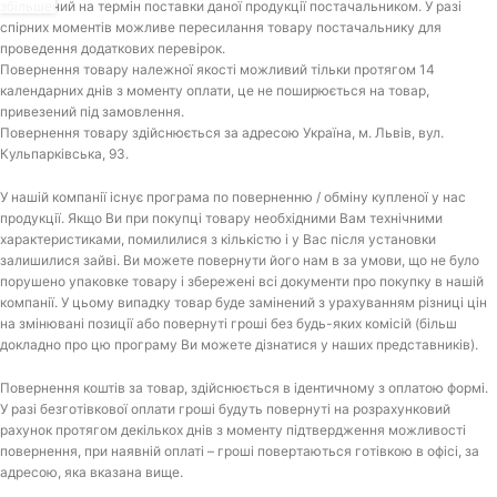
збільшений на термін поставки даної продукції постачальником. У разі
спірних моментів можливе пересилання товару постачальнику для
проведення додаткових перевірок.
Повернення товару належної якості можливий тільки протягом 14
календарних днів з моменту оплати, це не поширюється на товар,
привезений під замовлення.
Повернення товару здійснюється за адресою Україна, м. Львів, вул.
Кульпарківська, 93.
У нашій компанії існує програма по поверненню / обміну купленої у нас
продукції. Якщо Ви при покупці товару необхідними Вам технічними
характеристиками, помилилися з кількістю і у Вас після установки
залишилися зайві. Ви можете повернути його нам в за умови, що не було
порушено упаковкe товару і збережені всі документи про покупку в нашій
компанії. У цьому випадку товар буде замінений з урахуванням різниці цін
на змінювані позиції або повернуті гроші без будь-яких комісій (більш
докладно про цю програму Ви можете дізнатися у наших представників).
Повернення коштів за товар, здійснюється в ідентичному з оплатою формі.
У разі безготівкової оплати гроші будуть повернуті на розрахунковий
рахунок протягом декількох днів з моменту підтвердження можливості
повернення, при наявній оплаті – гроші повертаються готівкою в офісі, за
адресою, яка вказана вище.