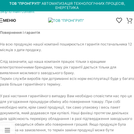
ТОВ "ПРОНГРУП"
АВТОМАТИЗАЦІЯ ТЕХНОЛОГІЧНИХ ПРОЦЕСІВ,
Skip to navigation
ЕНЕРГЕТИКА
Skip to main content
МЕНЮ
Повернення і гарантія
На всю продукцію нашої компанії поширюється гарантія постачальника 12
місяців з дати продажу.
Слід зазначити, що наша компанія працює тільки з кращими
електротехнічними брендами, тому рік гарантії дається тільки для
виявлення можливого заводського браку.
Термін служби виробів при дотриманні всіх норм експлуатації буде у багато
разів більше гарантійного терміну.
У разі настання гарантійного випадку Вам необхідно сповістити нас про це
для узгодження процедури обміну або повернення товару. При собі
необхідно мати, крім самої продукції, так само упаковку і весь пакет
документів, який додавався при купівлі. Наші фахівці протягом декількох
днів здійснюють перевірку обладнання і в разі підтвердження заводського
браку проводиться обмін або повернення грошей. Якщо продукція була
привезена на замовлення, то термін заміни продукції може бути