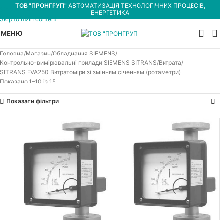
ТОВ "ПРОНГРУП"
АВТОМАТИЗАЦІЯ ТЕХНОЛОГІЧНИХ ПРОЦЕСІВ,
Skip to navigation
ЕНЕРГЕТИКА
Skip to main content
МЕНЮ
Головна
Магазин
Обладнання SIEMENS
Контрольно-вимірювальні прилади SIEMENS SITRANS
Витрата
SITRANS FVA250 Витратоміри зі змінним січенням (ротаметри)
Показано 1–10 із 15
Показати фільтри