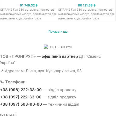
91 749.32
₴
80 121.68
₴
SITRANS FVA 250 ротаметр, полностью
SITRANS FVA 250 ротаметр, полностью
металлический корпус, применяется для
металлический корпус, применяется для
измерения жидкостей и газов.
измерения жидкостей и газов.
Показати ще
ТОВ «ПРОНГРУП»
—
офіційний партнер
ДП "Сіменс
Україна"
📍 Адреса: м. Львів, вул. Кульпарківська, 93.
📞 Телефони
+38 (098) 222-33-00
— відділ продажу
+38 (097) 222-33-00
— відділ продажу
+38 (097) 563-90-60
— технічний відділ
✉️ Email