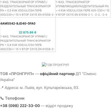
1-ФАЗ. ТРАНСФОРМАТОР УПРАВЛ./
1-ФАЗ. ТРАНСФОРМАТОР
РАЗДЕЛИТЕЛЬНЫЙ ТРАНСФОРМАТОР
УПРАВЛЯЮЩИЙ/РАЗДЕЛИТЕЛЬНЫЙ PN
PN = 0,5 KVA VDE/UL/CSA ПЕРВ
= 4 KVA VDE/UL/CSA ПЕРВ 400-230+/-15
400/230+/-15 V ВТОР 2X115 EN 61558-2-
V ВТОР 2X115 EN 61558-2-1, -2-2, -2-4
1, -2-2, -2-4 СТЕПЕНЬ ЗАЩИТЫ IP00
СТЕПЕНЬ ЗАЩИТЫ IP00 ВИНТОВОЕ
ВИНТОВЫЕ КЛЕММЫ
ПРИСОЕДИНЕНИЕ-2-4
4AM5542-8JD40-0FA0
22 875.86
₴
1-ФАЗ. ТРАНСФОРМАТОР УПРАВЛ./
РАЗДЕЛИТЕЛЬНЫЙ ТРАНСФОРМАТОР
PN = 0,8 KVA VDE/UL/CSA ПЕРВ
400/230+/-15 V ВТОР 2X115 EN 61558-2-
1, -2-2, -2-4 СТЕПЕНЬ ЗАЩИТЫ IP00
ВИНТОВЫЕ КЛЕММЫ-2-4 >CONTROL
CIRCUIT TRANSFORMER< >ISOLATION
TRANSFORMER<
ТОВ «ПРОНГРУП»
—
офіційний партнер
ДП "Сіменс
Україна"
📍 Адреса: м. Львів, вул. Кульпарківська, 93.
📞 Телефони
+38 (098) 222-33-00
— відділ продажу