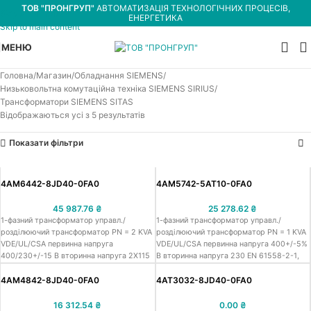
ТОВ "ПРОНГРУП"
АВТОМАТИЗАЦІЯ ТЕХНОЛОГІЧНИХ ПРОЦЕСІВ,
Skip to navigation
ЕНЕРГЕТИКА
Skip to main content
МЕНЮ
Головна
Магазин
Обладнання SIEMENS
Низьковольтна комутаційна техніка SIEMENS SIRIUS
Трансформатори SIEMENS SITAS
Відображаються усі з 5 результатів
Показати фільтри
4AM6442-8JD40-0FA0
4AM5742-5AT10-0FA0
45 987.76
₴
25 278.62
₴
1-фазний трансформатор управл./
1-фазний трансформатор управл./
розділюючий трансформатор PN = 2 KVA
розділюючий трансформатор PN = 1 KVA
VDE/UL/CSA первинна напруга
VDE/UL/CSA первинна напруга 400+/-5%
400/230+/-15 В вторинна напруга 2X115
В вторинна напруга 230 EN 61558-2-1,
EN 61558-2-1, -2-2, -2-4 ступінь захисту
-2-2, -2-4 ступінь захисту IP00, гвинтові
IP00, гвинтові клеми
клеми
4AM4842-8JD40-0FA0
4AT3032-8JD40-0FA0
16 312.54
₴
0.00
₴