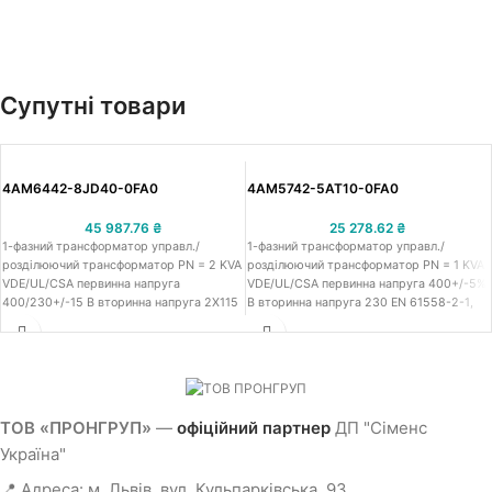
Супутні товари
4AM6442-8JD40-0FA0
4AM5742-5AT10-0FA0
45 987.76
₴
25 278.62
₴
1-фазний трансформатор управл./
1-фазний трансформатор управл./
розділюючий трансформатор PN = 2 KVA
розділюючий трансформатор PN = 1 KVA
VDE/UL/CSA первинна напруга
VDE/UL/CSA первинна напруга 400+/-5%
400/230+/-15 В вторинна напруга 2X115
В вторинна напруга 230 EN 61558-2-1,
EN 61558-2-1, -2-2, -2-4 ступінь захисту
-2-2, -2-4 ступінь захисту IP00, гвинтові
IP00, гвинтові клеми
клеми
ТОВ «ПРОНГРУП»
—
офіційний партнер
ДП "Сіменс
Україна"
📍 Адреса: м. Львів, вул. Кульпарківська, 93.