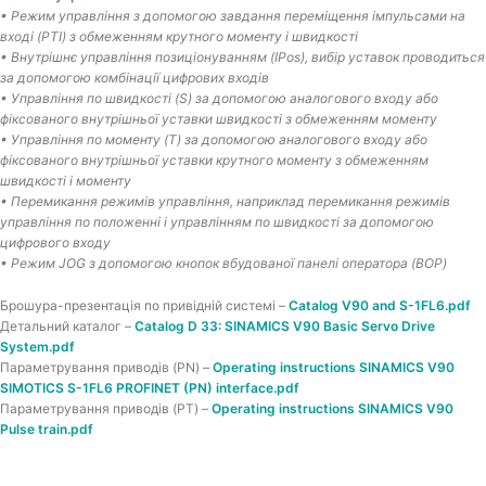
• Режим управління з допомогою завдання переміщення імпульсами на
вході (PTI) з обмеженням крутного моменту і швидкості
• Внутрішнє управління позиціонуванням (IPos), вибір уставок проводиться
за допомогою комбінації цифрових входів
• Управління по швидкості (S) за допомогою аналогового входу або
фіксованого внутрішньої уставки швидкості з обмеженням моменту
• Управління по моменту (T) за допомогою аналогового входу або
фіксованого внутрішньої уставки крутного моменту з обмеженням
швидкості і моменту
• Перемикання режимів управління, наприклад перемикання режимів
управління по положенні і управлінням по швидкості за допомогою
цифрового входу
• Режим JOG з допомогою кнопок вбудованої панелі оператора (BOP)
Брошура-презентація по привідній системі –
Catalog V90 and S-1FL6.pdf
Детальний каталог –
Catalog D 33: SINAMICS V90 Basic Servo Drive
System.pdf
Параметрування приводів (PN) –
Operating instructions SINAMICS V90
SIMOTICS S-1FL6 PROFINET (PN) interface.pdf
Параметрування приводів (PT) –
Operating instructions SINAMICS V90
Pulse train.pdf