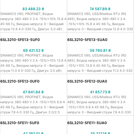
83 488.23
₴
74 587.89
₴
SINAMICS V90, PROFINET, Вхідна
SINAMICS V90, USS/Modbus RTU (RS
напруга: 380-480 V 3 A -15%/+10% 15.8 A
485), Вхідна напруга: 380-480 V 3 A
45-66 Гц, Вихідна напруга: 0 – Вихідний
-15%/+10% 15.8 A 45-66 Гц, Вихідна
струм 12.6 A 0-330 Гц, Двигун: 5.0 кВт,
напруга: 0 – Вихідний струм 12.6 A 0-330
Ступіть захисту: IP20 Типорозмір FSC,
Гц, Двигун: 5.0 кВт, Ступіть захисту: IP20
140x 260x 240 (ВxШxГ)
Типорозмір FSC, 140x 260x 240 (ВxШxГ)
6SL3210-5FE13-5UF0
6SL3210-5FE13-5UA0
66 421.52
₴
56 760.81
₴
SINAMICS V90, PROFINET, Вхідна
SINAMICS V90, USS/Modbus RTU (RS
напруга: 380-480 V 3 A -15%/+10% 13.8 A
485), Вхідна напруга: 380-480 V 3 A
45-66 Гц, Вихідна напруга: 0 – Вихідний
-15%/+10% 13.8 A 45-66 Гц, Вихідна
струм 11.0 A 0-330 Гц, Двигун: 3.5 кВт,
напруга: 0 – Вихідний струм 11.0 A 0-330
Ступіть захисту: IP20 Типорозмір FSC,
Гц, Двигун: 3.5 кВт, Ступіть захисту: IP20
140x260x240 (ВxШxГ)
Типорозмір FSC, 140x260x240 (ВxШxГ)
6SL3210-5FE12-0UF0
6SL3210-5FE12-0UA0
47 841.84
₴
41 857.73
₴
SINAMICS V90, PROFINET, Вхідна
SINAMICS V90, USS/Modbus RTU (RS
напруга: 380-480 V 3 A -15%/+10% 9.8 A
485), Вхідна напруга: 380-480 V 3 A
45-66 Гц, Вихідна напруга: 0 – Вихідний
-15%/+10% 9.8 A 45-66 Гц, Вихідна
струм 7.8 A 0-330 Гц, Двигун: 2.0/2.5
напруга: 0 – Вихідний струм 7.8 A 0-330
кВт, Ступіть захисту: IP20 Типорозмір
Гц, Двигун: 2.0/2.5 кВт, Ступіть захисту:
FSB, 100x180x220 (ВxШxГ)
IP20 Size B 100x180x220 (ВxШxГ)
6SL3210-5FE11-5UF0
6SL3210-5FE11-5UA0
42 292.01
₴
35 317.18
₴