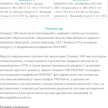
SINAMICS V90, PROFINET, Вхідна
SINAMICS V90, USS/Modbus RTU (RS
напруга: 380-480 V 3 A -15%/+10% 6.6 A
485), Вхідна напруга: 380-480 V 3 A
45-66 Гц, Вихідна напруга: 0 – Вихідний
-15%/+10% 6.6 A 45-66 Гц, Вихідна
струм 5.3 A 0-330 Гц, Двигун: 1.5/1.75
напруга: 0 – Вихідний струм 5.3 A 0-330
кВт, Ступіть захисту: IP20 Типорозмір
Гц, Двигун: 1.5/1.75 кВт, Ступіть захисту:
FSB, 100x180x220 (ВxШxГ)
IP20 Типорозмір FSB, 100x180x220
Показати ще
(ВxШxГ)
Сінамікс V90 може бути інтегрований у широкий спектр застосувань,
використовуючи версію з керуванням імпульсами (імпульси задання /
напрямок обертання, аналоговий вхід, USS / Modbus RTU) чи версію
продукту із вбудованим інтерфейсом PROFINET.
Версія з керуванням з допомогою імпульсами Сінамікс V90 має внутрішнє
позиціонування, позиціонування з допомогою завдання імпульсів на
переміщення з ПЛК, а також режим підтримання швидкості та режими
контролю крутного моменту. Версія Сінамікс V90 PROFINET оснащена
інтегрованим інтерфейсом PROFINET для підключення частотника до
системи автоматизації через профіль PROFIdrive. З допомогою
інтегрованого автоматичного налаштування в режимі реального часу та
автоматичного компенсації механічних резонансів система автоматично
оптимізується для досягнення високих динамічних показників та
безперебійної роботи.
Режими управління: