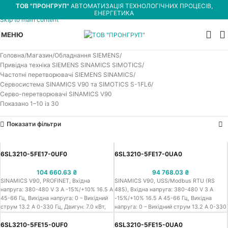
ТОВ "ПРОНГРУП"
АВТОМАТИЗАЦІЯ ТЕХНОЛОГІЧНИХ ПРОЦЕСІВ,
Skip to navigation
ЕНЕРГЕТИКА
Skip to main content
МЕНЮ
Головна
Магазин
Обладнання SIEMENS
Привідна техніка SIEMENS SINAMICS SIMOTICS
Частотні перетворювачі SIEMENS SINAMICS
Сервосистема SINAMICS V90 та SIMOTICS S-1FL6
Серво-перетворювачі SINAMICS V90
Показано 1–10 із 30
Показати фільтри
6SL3210-5FE17-0UF0
6SL3210-5FE17-0UA0
104 660.63
₴
94 768.03
₴
SINAMICS V90, PROFINET, Вхідна
SINAMICS V90, USS/Modbus RTU (RS
напруга: 380-480 V 3 A -15%/+10% 16.5 A
485), Вхідна напруга: 380-480 V 3 A
45-66 Гц, Вихідна напруга: 0 – Вихідний
-15%/+10% 16.5 A 45-66 Гц, Вихідна
струм 13.2 A 0-330 Гц, Двигун: 7.0 кВт,
напруга: 0 – Вихідний струм 13.2 A 0-330
Ступіть захисту: IP20 Типорозмір FSC,
Гц, Двигун: 7.0 кВт, Ступіть захисту: IP20
140x260x240 (ВxШxГ)
Типорозмір FSC, 140x260x240 (ВxШxГ)
6SL3210-5FE15-0UF0
6SL3210-5FE15-0UA0