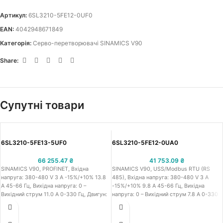
Артикул:
6SL3210-5FE12-0UF0
EAN:
4042948671849
Категорія:
Серво-перетворювачі SINAMICS V90
Share:
Супутні товари
6SL3210-5FE13-5UF0
6SL3210-5FE12-0UA0
66 255.47
₴
41 753.09
₴
SINAMICS V90, PROFINET, Вхідна
SINAMICS V90, USS/Modbus RTU (RS
напруга: 380-480 V 3 A -15%/+10% 13.8
485), Вхідна напруга: 380-480 V 3 A
A 45-66 Гц, Вихідна напруга: 0 –
-15%/+10% 9.8 A 45-66 Гц, Вихідна
Вихідний струм 11.0 A 0-330 Гц, Двигун:
напруга: 0 – Вихідний струм 7.8 A 0-330
3.5 кВт, Ступіть захисту: IP20
Гц, Двигун: 2.0/2.5 кВт, Ступіть захисту:
Типорозмір FSC, 140x260x240 (ВxШxГ)
IP20 Size B 100x180x220 (ВxШxГ)