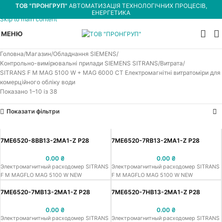
ТОВ "ПРОНГРУП"
АВТОМАТИЗАЦІЯ ТЕХНОЛОГІЧНИХ ПРОЦЕСІВ,
Skip to navigation
ЕНЕРГЕТИКА
Skip to main content
МЕНЮ
Головна
Магазин
Обладнання SIEMENS
Контрольно-вимірювальні прилади SIEMENS SITRANS
Витрата
SITRANS F M MAG 5100 W + MAG 6000 CT Електромагнітні витратоміри для
комерційного обліку води
Показано 1–10 із 38
Показати фільтри
7ME6520-8BB13-2MA1-Z P28
7ME6520-7RB13-2MA1-Z P28
0.00
₴
0.00
₴
Электромагнитный расходомер SITRANS
Электромагнитный расходомер SITRANS
F M MAGFLO MAG 5100 W NEW
F M MAGFLO MAG 5100 W NEW
7ME6520-7MB13-2MA1-Z P28
7ME6520-7HB13-2MA1-Z P28
0.00
₴
0.00
₴
Электромагнитный расходомер SITRANS
Электромагнитный расходомер SITRANS