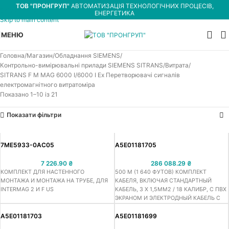
ТОВ "ПРОНГРУП"
АВТОМАТИЗАЦІЯ ТЕХНОЛОГІЧНИХ ПРОЦЕСІВ,
Skip to navigation
ЕНЕРГЕТИКА
Skip to main content
МЕНЮ
Головна
Магазин
Обладнання SIEMENS
Контрольно-вимірювальні прилади SIEMENS SITRANS
Витрата
SITRANS F M MAG 6000 I/6000 I Ex Перетворювачі сигналів
електромагнітного витратоміра
Показано 1–10 із 21
Показати фільтри
7ME5933-0AC05
A5E01181705
7 226.90
₴
286 088.29
₴
КОМПЛЕКТ ДЛЯ НАСТЕННОГО
500 М (1 640 ФУТОВ) КОМПЛЕКТ
МОНТАЖА И МОНТАЖА НА ТРУБЕ, ДЛЯ
КАБЕЛЯ, ВКЛЮЧАЯ СТАНДАРТНЫЙ
INTERMAG 2 И F US
КАБЕЛЬ, 3 Х 1,5ММ2 / 18 КАЛИБР, С ПВХ
ЭКРАНОМ И ЭЛЕКТРОДНЫЙ КАБЕЛЬ С
ДВОЙНЫМ ЭКРАНОМ, 3 X 0,25 MM2
A5E01181703
A5E01181699