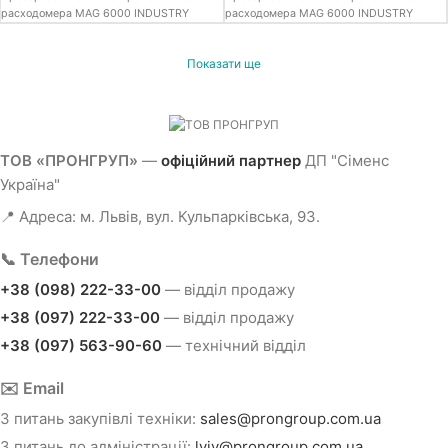
расходомера MAG 6000 INDUSTRY
расходомера MAG 6000 INDUSTRY
Показати ще
ТОВ «ПРОНГРУП»
—
офіційний партнер
ДП "Сіменс
Україна"
📍 Адреса: м. Львів, вул. Кульпарківська, 93.
📞 Телефони
+38 (098) 222-33-00
— відділ продажу
+38 (097) 222-33-00
— відділ продажу
+38 (097) 563-90-60
— технічний відділ
✉️ Email
З питань закупівлі техніки:
sales@prongroup.com.ua
З питань до адміністрації:
lviv@prongroup.com.ua