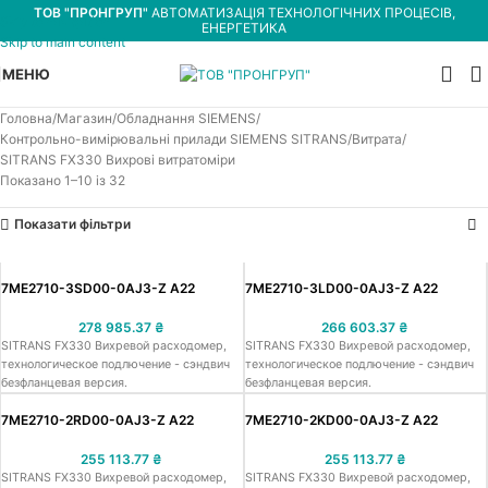
ТОВ "ПРОНГРУП"
АВТОМАТИЗАЦІЯ ТЕХНОЛОГІЧНИХ ПРОЦЕСІВ,
Skip to navigation
ЕНЕРГЕТИКА
Skip to main content
МЕНЮ
Головна
Магазин
Обладнання SIEMENS
Контрольно-вимірювальні прилади SIEMENS SITRANS
Витрата
SITRANS FX330 Вихрові витратоміри
Показано 1–10 із 32
Показати фільтри
7ME2710-3SD00-0AJ3-Z A22
7ME2710-3LD00-0AJ3-Z A22
278 985.37
₴
266 603.37
₴
SITRANS FX330 Вихревой расходомер,
SITRANS FX330 Вихревой расходомер,
технологическое подлючение - сэндвич
технологическое подлючение - сэндвич
безфланцевая версия.
безфланцевая версия.
7ME2710-2RD00-0AJ3-Z A22
7ME2710-2KD00-0AJ3-Z A22
255 113.77
₴
255 113.77
₴
SITRANS FX330 Вихревой расходомер,
SITRANS FX330 Вихревой расходомер,