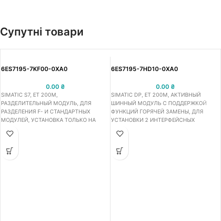
Супутні товари
6ES7195-7KF00-0XA0
6ES7195-7HD10-0XA0
0.00
₴
0.00
₴
SIMATIC S7, ET 200M,
SIMATIC DP, ET 200M, АКТИВНЫЙ
РАЗДЕЛИТЕЛЬНЫЙ МОДУЛЬ, ДЛЯ
ШИННЫЙ МОДУЛЬ С ПОДДЕРЖКОЙ
РАЗДЕЛЕНИЯ F- И СТАНДАРТНЫХ
ФУНКЦИЙ ГОРЯЧЕЙ ЗАМЕНЫ, ДЛЯ
МОДУЛЕЙ, УСТАНОВКА ТОЛЬКО НА
УСТАНОВКИ 2 ИНТЕРФЕЙСНЫХ
РАЗДЕЛИТЕЛЬНЫЙ ШИННЫЙ МОДУЛЬ
МОДУЛЕЙ IM153-2 HIGH FUTURE (FO) С
ПОДДЕРЖКОЙ ФУНКЦИЙ РАБОТЫ В
РЕЗЕРВИРОВАННЫХ СЕТЯХ PROFIBUS