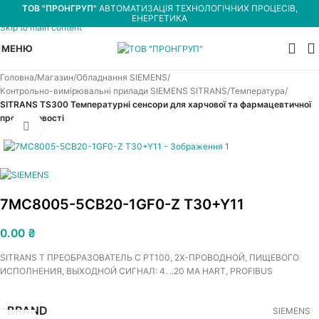
ТОВ "ПРОНГРУП"
АВТОМАТИЗАЦІЯ ТЕХНОЛОГІЧНИХ ПРОЦЕСІВ,
Skip to navigation
ЕНЕРГЕТИКА
Skip to main content
МЕНЮ
Головна
Магазин
Обладнання SIEMENS
Контрольно-вимірювальні прилади SIEMENS SITRANS
Температура
SITRANS TS300 Температурні сенсори для харчової та фармацевтичної
промисловості
Увеличить
7MC8005-5CB20-1GF0-Z T30+Y11
0.00
₴
SITRANS T ПРЕОБРАЗОВАТЕЛЬ С PT100, 2Х-ПРОВОДНОЙ, ПИЩЕВОГО
ИСПОЛНЕНИЯ, ВЫХОДНОЙ СИГНАЛ: 4. ..20 MA HART, PROFIBUS
BRAND
SIEMENS