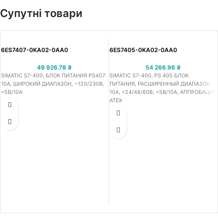
Супутні товари
6ES7407-0KA02-0AA0
6ES7405-0KA02-0AA0
49 926.78
₴
54 266.96
₴
SIMATIC S7-400, БЛОК ПИТАНИЯ PS407:
SIMATIC S7-400, PS 405 БЛОК
10A, ШИРОКИЙ ДИАПАЗОН, ~120/230В,
ПИТАНИЯ, РАСШИРЕННЫЙ ДИАПАЗОН
=5В/10A
10A, =24/48/60В, =5В/10A, АППРОБАЦИЯ
ATEX