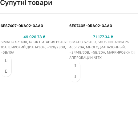
Супутні товари
6ES7407-0KA02-0AA0
6ES7405-0RA02-0AA0
49 926.78
₴
71 177.34
₴
SIMATIC S7-400, БЛОК ПИТАНИЯ PS407:
SIMATIC S7-400, БЛОК ПИТАНИЯ PS
10A, ШИРОКИЙ ДИАПАЗОН, ~120/230В,
405: 20A, МНОГОДИАПАЗОННЫЙ,
=5В/10A
=24/48/60В, =5В/20A, МАРКИРОВКА ОБ
АППРОБАЦИИ ATEX