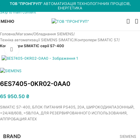
ТОВ "ПРОНГРУП"
АВТОМАТИЗАЦІЯ ТЕХНОЛОГІЧНИХ ПРОЦЕСІВ,
Skip to navigation
ЕНЕРГЕТИКА
Skip to main content
МЕНЮ
Головна
Магазин
Обладнання SIEMENS
Техніка автоматизації SIEMENS SIMATIC
Контролери SIMATIC S7
Контролери SIMATIC серії S7-400
Увеличить
6ES7405-0KR02-0AA0
65 950.50
₴
SIMATIC S7-400, БЛОК ПИТАНИЯ PS405, 20A, ШИРОКОДИАПАЗОННЫЙ,
=24/48/60В, =5В/10A, ДЛЯ РЕЗЕРВИРОВАННОГО ИСПОЛЬЗОВАНИЯ,
АППРОБАЦИЯ ATEX
BRAND
SIEMENS