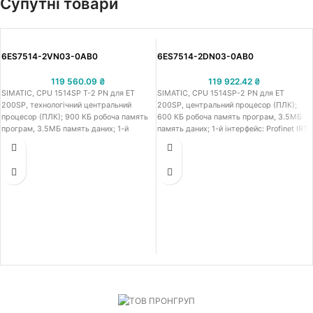
Супутні товари
6ES7514-2VN03-0AB0
6ES7514-2DN03-0AB0
119 560.09
₴
119 922.42
₴
SIMATIC, CPU 1514SP T-2 PN для ET
SIMATIC, CPU 1514SP-2 PN для ET
200SP, технологічний центральний
200SP, центральний процесор (ПЛК);
процесор (ПЛК); 900 КБ робоча память
600 КБ робоча память програм, 3.5МБ
програм, 3.5МБ память даних; 1-й
память даних; 1-й інтерфейс: Profinet IRT
інтерфейс: Profinet IRT з 2-х портовим
з 2-х портовим комутатором, 2-й
комутатором, 2-й інтерфейс: Profinet RT;
інтерфейс: Profinet RT; час обробки
час обробки процесором: 6 нс для
процесором: 6 нс для бітових операцій, 7
бітових операцій, 7 нс для операцій з
нс для операцій з словами, 9 нс для
словами, 9 нс для арифметики з
арифметики з фіксованою комою, 37 нс
фіксованою комою, 37 нс для
для арифметики з плаваючою комою;
арифметики з плаваючою комою;
включно з серверним модулем
включно з серверним модулем
(6ES7193-6PA00-0AA0), потрібна картка
(6ES7193-6PA00-0AA0), потрібна картка
памяті Сіматік: потрібний адаптер шини
памяті Сіматік: потрібний адаптер шини
для портів 1 та 6; габарит (Д х Ш х В):
для портів 1 та 7; габарит (Д х Ш х В):
100.00 x 117.00 x 75.00 мм
100.00 x 117.00 x 75.00 мм