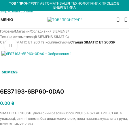
ТОВ "ПРОНГРУП"
АВТОМАТИЗАЦІЯ ТЕХНОЛОГІЧНИХ ПРОЦЕСІВ,
Skip to navigation
ЕНЕРГЕТИКА
Skip to main content
МЕНЮ
Головна
Магазин
Обладнання SIEMENS
Техніка автоматизації SIEMENS SIMATIC
Станції SIMATIC ET 200 та комплектуючі
Станції SIMATIC ET 200SP
Увеличить
6ES7193-6BP60-0DA0
0.00
₴
SIMATIC ET 200SP, двомісний базовий блок 2BU15-P62+A0+2DB, 1 шт. в
упаковці, втичні клеми, без додаткових клем, нова навантажувальна група,
ШxВ: 30 ммx117 мм