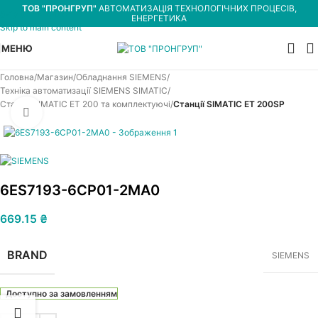
ТОВ "ПРОНГРУП"
АВТОМАТИЗАЦІЯ ТЕХНОЛОГІЧНИХ ПРОЦЕСІВ,
Skip to navigation
ЕНЕРГЕТИКА
Skip to main content
МЕНЮ
Головна
Магазин
Обладнання SIEMENS
Техніка автоматизації SIEMENS SIMATIC
Станції SIMATIC ET 200 та комплектуючі
Станції SIMATIC ET 200SP
Увеличить
6ES7193-6CP01-2MA0
669.15
₴
BRAND
SIEMENS
Доступно за замовленням