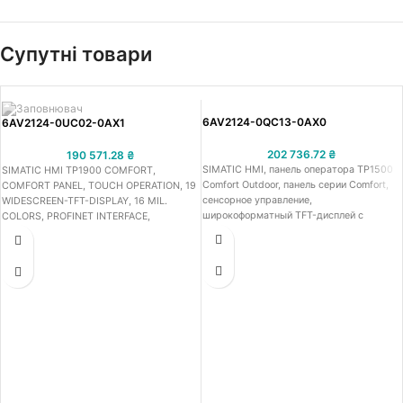
Супутні товари
6AV2124-0QC13-0AX0
6AV2124-0UC02-0AX1
202 736.72
₴
190 571.28
₴
SIMATIC HMI, панель оператора TP1500
SIMATIC HMI TP1900 COMFORT,
Comfort Outdoor, панель серии Comfort,
COMFORT PANEL, TOUCH OPERATION, 19
сенсорное управление,
WIDESCREEN-TFT-DISPLAY, 16 MIL.
широкоформатный TFT-дисплей с
COLORS, PROFINET INTERFACE,
диагональю 15 дюймов, 16 млн цветов,
MPI/PROFIBUS DP INTERFACE, 24 MB
интерфейс Profinet, интерфейс
USER MEMORY, WEC 2013,
MPI/PROFIBUS DP, 12 МБ
CONFIGURABLE FROM WINCC COMFORT
пользовательской памяти, Windows CE
V14 SP1 WITH HSP
6.0, настройка в среде WinCC Comfort
V13 SP1 с HSP