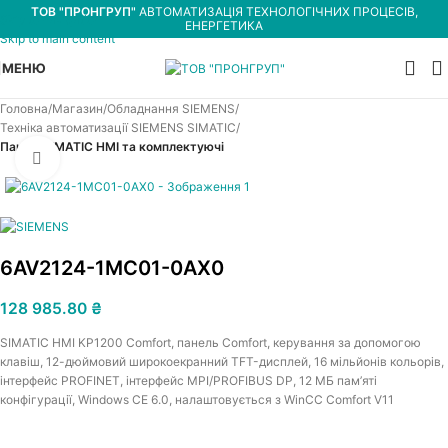
ТОВ "ПРОНГРУП"
АВТОМАТИЗАЦІЯ ТЕХНОЛОГІЧНИХ ПРОЦЕСІВ,
Skip to navigation
ЕНЕРГЕТИКА
Skip to main content
МЕНЮ
Головна
Магазин
Обладнання SIEMENS
Техніка автоматизації SIEMENS SIMATIC
Панелі SIMATIC HMI та комплектуючі
Увеличить
6AV2124-1MC01-0AX0
128 985.80
₴
SIMATIC HMI KP1200 Comfort, панель Comfort, керування за допомогою
клавіш, 12-дюймовий широкоекранний TFT-дисплей, 16 мільйонів кольорів,
інтерфейс PROFINET, інтерфейс MPI/PROFIBUS DP, 12 МБ пам’яті
конфігурації, Windows CE 6.0, налаштовується з WinCC Comfort V11