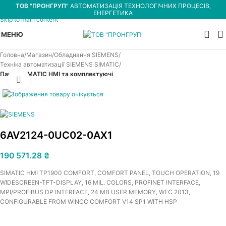
ТОВ "ПРОНГРУП"
АВТОМАТИЗАЦІЯ ТЕХНОЛОГІЧНИХ ПРОЦЕСІВ,
Skip to navigation
ЕНЕРГЕТИКА
Skip to main content
МЕНЮ
Головна
Магазин
Обладнання SIEMENS
Техніка автоматизації SIEMENS SIMATIC
Панелі SIMATIC HMI та комплектуючі
Увеличить
6AV2124-0UC02-0AX1
190 571.28
₴
SIMATIC HMI TP1900 COMFORT, COMFORT PANEL, TOUCH OPERATION, 19
WIDESCREEN-TFT-DISPLAY, 16 MIL. COLORS, PROFINET INTERFACE,
MPI/PROFIBUS DP INTERFACE, 24 MB USER MEMORY, WEC 2013,
CONFIGURABLE FROM WINCC COMFORT V14 SP1 WITH HSP