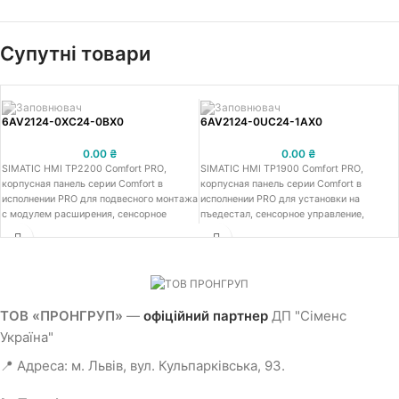
Супутні товари
6AV2124-0XC24-0BX0
6AV2124-0UC24-1AX0
0.00
₴
0.00
₴
SIMATIC HMI TP2200 Comfort PRO,
SIMATIC HMI TP1900 Comfort PRO,
корпусная панель серии Comfort в
корпусная панель серии Comfort в
исполнении PRO для подвесного монтажа
исполнении PRO для установки на
с модулем расширения, сенсорное
пъедестал, сенсорное управление,
управление, широкоформатный TFT-
широкоформатный TFT-дисплей с
дисплей с диагональю 22, 16 млн цветов,
диагональю 19, 16 млн цветов,
интерфейс Profinet, интерфейс
интерфейс Profinet, интерфейс
MPI/PROFIBUS DP, пользовательская
MPI/PROFIBUS DP, пользовательская
память 24 МБ, WEC 2013, настройка в
память 24 МБ, WEC 2013, настройка в
среде WinCC Comfort V14 SP1 с HSP
среде WinCC Comfort V14 SP1 с HSP
ТОВ «ПРОНГРУП»
—
офіційний партнер
ДП "Сіменс
Україна"
📍 Адреса: м. Львів, вул. Кульпарківська, 93.