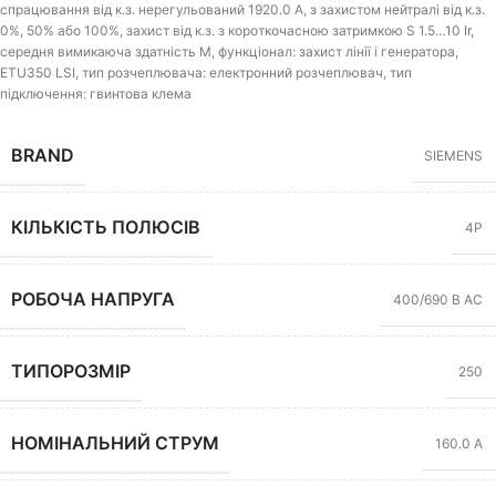
спрацювання від к.з. нерегульований 1920.0 A, з захистом нейтралі від к.з.
0%, 50% або 100%, захист від к.з. з короткочасною затримкою S 1.5…10 Ir,
середня вимикаюча здатність M, функціонал: захист лінії і генератора,
ETU350 LSI, тип розчеплювача: електронний розчеплювач, тип
підключення: гвинтова клема
BRAND
SIEMENS
КІЛЬКІСТЬ ПОЛЮСІВ
4P
РОБОЧА НАПРУГА
400/690 В AC
ТИПОРОЗМІР
250
НОМІНАЛЬНИЙ СТРУМ
160.0 А