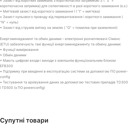
• Захист від коротких замикань з короткочасної затримкою S ( “S” =
короткочасна затримка) для селективності в разі короткого замикання (к.з.)
• Миттєвий захист від короткого замикання I ( “I” = миттєва)
• Захист нульового проводу від перевантаження і короткого замикання (
“N” = нуль)
• Захист від струмів витоку на землю ( “G” = помилка при заземленні)
Енергоменеджмент та обмін даними – електронні розчеплювачі Сіменс
(ETU) забезпечують такі функції енергоменеджменту та обміну даними:
• Функції вимірювання
• Обмін даними
• Мають цифрові входи і виходи з зовнішнім функціональним блоком
EFB300
• Підтримку при введенні в експлуатацію системи за допомогою ПО power-
config
• Тестування та архівування даних за допомогою тестових приладів TD300
і TD500 (з ПО powerconfig)
Супутні товари