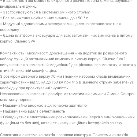
• В залежності від моделі електронного розчеплювача Сіменс: вбудовані
вимірювальні функції
• Застосувовуються в системах змінного струму
• Без заниження номінальних значень до +50 ° c
• Модульні з додатковими аксесуарами що легко встановлюються
всередину
• Єдина платформа аксесуарів для всіх автоматичних вимикачів в литому
корпусі Сіменс 3VA
Компактність і можливості дооснащення – на додаток до розширеного
набору функцій автоматичний вимикач в литому корпусі Сіменс 3VA2
випускається в компактній модифікації для фіксованого монтажу, а також у
втичній і викатній модифікаціях.
З розміром дверного вирізу 70 мм і повним набором класів вимикаючих
характеристик – від 55 кА до 150 кА при 415 В змінного струму забезпечує
необхідну при проектуванні гнучкість.
Незважаючи на компактні розміри, автоматичний вимикач Сіменс Сентрон
має низку переваг:
• Надзвичайно високою відключаюча здатністю
• Надзвичайно вдала селективність
• Обладнується електронними розчеплювачами (версії з вимірювальними
функціями та без них), наявність комунікаційних інтерфейсів зв’язку
Селективна система контактів – завдяки конструкції системи контактів