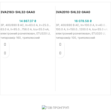
3VA2163-5HL32-0AA0
3VA2010-5HL32-0AA0
14 867.37
₴
16 078.58
₴
3P, 400/690 В АС, In=63.0 A, Ir=25.0…
3P, 400/690 В АС, In=100.0 A, Ir=40.0…
63.0 A, Iі=95.0…756.0 A, Icu=55.0 кА,
100.0 A, Iі=150.0…1200.0 A, Icu=55.0 кА,
електронний розчеплювач, ETU320 LI,
електронний розчеплювач, ETU320 LI,
типорозмір 160, триполюсний
типорозмір 100, триполюсний
стаціонарний автоматичний вимикач в
стаціонарний автоматичний вимикач в
литому корпусі IEC Сіменс 3VA21, робоча
литому корпусі IEC Сіменс 3VA20,
напруга 400/690 В АС, номінальний
робоча напруга 400/690 В АС,
струм 63.0 A, струм теплового
номінальний струм 100.0 A, струм
перевантаження 25.0…63.0 A, струм
теплового перевантаження 40.0…100.0
миттєвого спрацювання від к.з.
A, струм миттєвого спрацювання від к.з.
регульований 95.0…756.0 A, з
регульований 150.0…1200.0 A, з
розмикаючою здатністю при 415В - 55.0
розмикаючою здатністю при 415В - 55.0
кА, середня вимикаюча здатність M,
кА, середня вимикаюча здатність M,
функціонал: захист лінії - ETU320 LI, тип
функціонал: захист лінії - ETU320 LI, тип
розчеплювача: електронний
розчеплювача: електронний
розчеплювач, тип підключення: гвинтова
розчеплювач, тип підключення: гвинтова
клема
клема