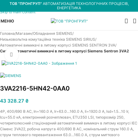
ТОВ "ПРОНГРУП"
АВТОМАТИЗАЦІЯ ТЕХНОЛОГІЧНИХ ПРОЦЕСІВ,
Skip to navigation
ЕНЕРГЕТИКА
Skip to main content
МЕНЮ
Головна
Магазин
Обладнання SIEMENS
Низьковольтна комутаційна техніка SIEMENS SIRIUS
Автоматичні вимикачі в литому корпусі SIEMENS SENTRON 3VA
Силові автоматичні вимикачі в литому корпусі Siemens Sentron 3VA2
Увеличить
3VA2216-5HN42-0AA0
43 328.27
₴
4P, 400/690 В АС, In=160.0 A, Ir=63.0…160.0 A, Iі=1920.0 A, Isd=1.5…10 Ir,
Icu=55.0 кА, електронний розчеплювач, ETU350 LSI, типорозмір 250,
чотириполюсний стаціонарний автоматичний вимикач в литому корпусі IEC
Сіменс 3VA22, робоча напруга 400/690 В АС, номінальний струм 160.0 A,
струм теплового перевантаження 63.0…160.0 A, струм миттєвого