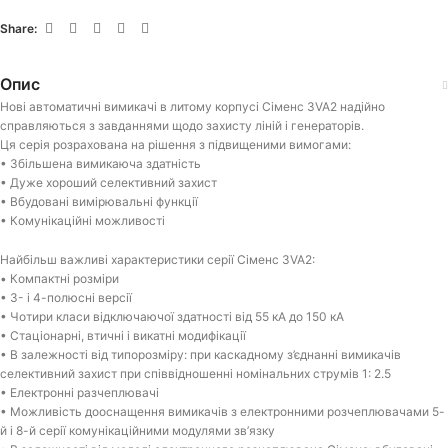
Share:
Опис
Нові автоматичні вимикачі в литому корпусі Сіменс 3VA2 надійно
справляються з завданнями щодо захисту ліній і генераторів.
Ця серія розрахована на рішення з підвищеними вимогами:
• Збільшена вимикаюча здатність
• Дуже хороший селективний захист
• Вбудовані вимірювальні функції
• Комунікаційні можливості
Найбільш важливі характеристики серії Сіменс 3VA2:
• Компактні розміри
• 3- і 4-полюсні версії
• Чотири класи відключаючої здатності від 55 кА до 150 кА
• Стаціонарні, втичні і викатні модифікації
• В залежності від типорозміру: при каскадному з’єднанні вимикачів
селективний захист при співвідношенні номінальних струмів 1: 2.5
• Електронні разчеплювачі
• Можливість дооснащення вимикачів з електронними розчеплювачами 5-
й і 8-й серії комунікаційними модулями зв’язку