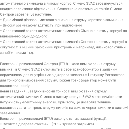
автоматичного вимикача в литому корпусі Сіменс 3VA2 забезпечується
швидке селективне відключення. Селективна система контактів Сіменс
Сентрон забезпечує наступне:
• Динамічний діапазон миттєвого значення струму короткого замикання
• Високу розмикаючу здатність, при відключенні
• Селективний захист автоматичних вимикачів Сіменс в литому корпусі по
відношенню один до одного
• Селективний захист автоматичних вимикачів Сентрон в литому корпусі в
сукупності з іншими захисними пристроями, наприклад, низьковольтними
запобіжниками і т.д.
Електронні розчеплювачі Сентрон (ETU) – кола вимірювання струму
вимикачів Сіменс 3VA2 включають в себе трансформатор з залізним
сердечником для внутрішнього джерела живлення і котушку Роговского
для точного вимірювання струму. Кожен трансформатор може бути
налаштований під
певні завдання. Завдяки високій точності вимірювання струму
автоматичний вимикач Сіменс в литому корпусі 3VA2 може вимірювати
потужність / електричну енергію. Крім того, це дозволяє точніше
налаштовувати контроль струму витоків на землю через помилки в системі
заземлення.
Електронні розчеплювачі (ETU) виконують такі захисні функції:
• Захист від перевантажень L ( “L” = тривала затримка)