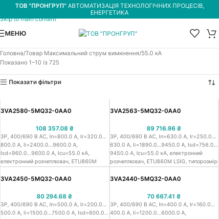
ТОВ "ПРОНГРУП"
АВТОМАТИЗАЦІЯ ТЕХНОЛОГІЧНИХ ПРОЦЕСІВ,
Skip to navigation
ЕНЕРГЕТИКА
Skip to main content
МЕНЮ
Головна
Товар Максимальний струм вимкнення
55.0 кА
Показано 1–10 із 725
Показати фільтри
3VA2580-5MQ32-0AA0
3VA2563-5MQ32-0AA0
108 357.08
₴
89 716.96
₴
3P, 400/690 В АС, In=800.0 A, Ir=320.0…
3P, 400/690 В АС, In=630.0 A, Ir=250.0…
800.0 A, Iі=2400.0…9600.0 A,
630.0 A, Iі=1890.0…9450.0 A, Isd=756.0…
Isd=960.0…9600.0 A, Icu=55.0 кА,
9450.0 A, Icu=55.0 кА, електронний
електронний розчеплювач, ETU860M
розчеплювач, ETU860M LSIG, типорозмір
LSIG, типорозмір 1000, триполюсний
1000, триполюсний стаціонарний
стаціонарний автоматичний вимикач в
автоматичний вимикач в литому корпусі
3VA2450-5MQ32-0AA0
3VA2440-5MQ32-0AA0
литому корпусі IEC Сіменс 3VA25, робоча
IEC Сіменс 3VA25, робоча напруга
напруга 400/690 В АС, номінальний
400/690 В АС, номінальний струм 630.0
80 294.68
₴
70 667.41
₴
струм 800.0 A, струм теплового
A, струм теплового перевантаження
3P, 400/690 В АС, In=500.0 A, Ir=200.0…
3P, 400/690 В АС, In=400.0 A, Ir=160.0…
перевантаження 320.0…800.0 A, струм
250.0…630.0 A, струм миттєвого
500.0 A, Iі=1500.0…7500.0 A, Isd=600.0…
400.0 A, Iі=1200.0…6000.0 A,