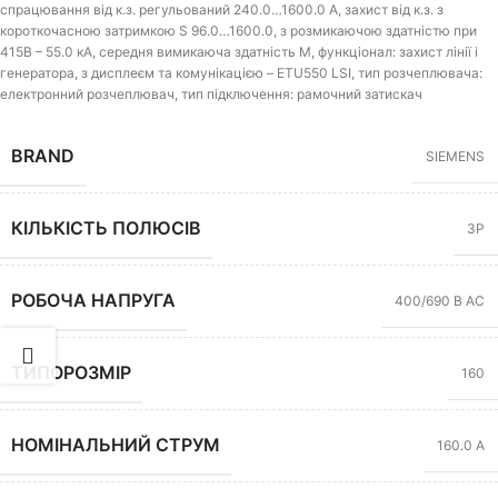
спрацювання від к.з. регульований 240.0…1600.0 A, захист від к.з. з
короткочасною затримкою S 96.0…1600.0, з розмикаючою здатністю при
415В – 55.0 кА, середня вимикаюча здатність M, функціонал: захист лінії і
генератора, з дисплеєм та комунікацією – ETU550 LSI, тип розчеплювача:
електронний розчеплювач, тип підключення: рамочний затискач
BRAND
SIEMENS
КІЛЬКІСТЬ ПОЛЮСІВ
3P
РОБОЧА НАПРУГА
400/690 В AC
ТИПОРОЗМІР
160
НОМІНАЛЬНИЙ СТРУМ
160.0 А