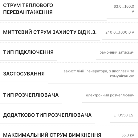
СТРУМ ТЕПЛОВОГО
63.0…160.0
А
ПЕРЕВАНТАЖЕННЯ
МИТТЄВИЙ СТРУМ ЗАХИСТУ ВІД К.З.
240.0…1600.0 А
ТИП ПІДКЛЮЧЕННЯ
рамочний затискач
захист лінії і генератора, з дисплеєм та
ЗАСТОСУВАННЯ
комунікацією
ТИП РОЗЧЕПЛЮВАЧА
електронний розчеплювач
ДОДАТКОВО ТИП РОЗЧЕПЛЮВАЧА
ETU550 LSI
МАКСИМАЛЬНИЙ СТРУМ ВИМКНЕННЯ
55.0 кА