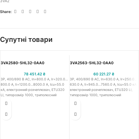
3VA2
Share:
Супутні товари
3VA2580-5HL32-0AA0
3VA2563-5HL32-0AA0
78 451.42
₴
60 221.27
₴
3P, 400/690 В АС, In=800.0 A, Ir=320.0…
3P, 400/690 В АС, In=630.0 A, Ir=250.0…
800.0 A, Iі=1200.0…8000.0 A, Icu=55.0
630.0 A, Iі=945.0…7560.0 A, Icu=55.0 кА,
кА, електронний розчеплювач, ETU320
електронний розчеплювач, ETU320 LI,
LI, типорозмір 1000, триполюсний
типорозмір 1000, триполюсний
стаціонарний автоматичний вимикач в
стаціонарний автоматичний вимикач в
литому корпусі IEC Сіменс 3VA25,
литому корпусі IEC Сіменс 3VA25,
робоча напруга 400/690 В АС,
робоча напруга 400/690 В АС,
номінальний струм 800.0 A, струм
номінальний струм 630.0 A, струм
теплового перевантаження 320.0…800.0
теплового перевантаження 250.0…630.0
A, струм миттєвого спрацювання від к.з.
A, струм миттєвого спрацювання від к.з.
регульований 1200.0…8000.0 A, з
регульований 945.0…7560.0 A, з
розмикаючою здатністю при 415В - 55.0
розмикаючою здатністю при 415В - 55.0