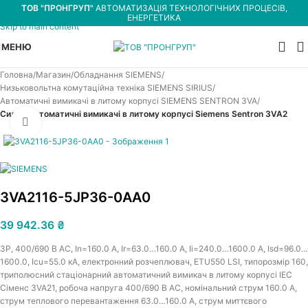
ТОВ "ПРОНГРУП"
АВТОМАТИЗАЦІЯ ТЕХНОЛОГІЧНИХ ПРОЦЕСІВ,
Skip to navigation
ЕНЕРГЕТИКА
Skip to main content
МЕНЮ
Головна
Магазин
Обладнання SIEMENS
Низьковольтна комутаційна техніка SIEMENS SIRIUS
Автоматичні вимикачі в литому корпусі SIEMENS SENTRON 3VA
Силові автоматичні вимикачі в литому корпусі Siemens Sentron 3VA2
Увеличить
3VA2116-5JP36-0AA0
39 942.36
₴
3P, 400/690 В АС, In=160.0 A, Ir=63.0…160.0 A, Iі=240.0…1600.0 A, Isd=96.0…
1600.0, Icu=55.0 кА, електронний розчеплювач, ETU550 LSI, типорозмір 160,
триполюсний стаціонарний автоматичний вимикач в литому корпусі IEC
Сіменс 3VA21, робоча напруга 400/690 В АС, номінальний струм 160.0 A,
струм теплового перевантаження 63.0…160.0 A, струм миттєвого