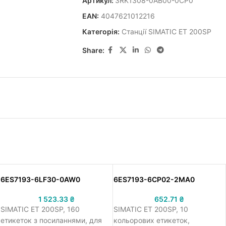
Артикул:
3RK1308-0AB00-0CP0
EAN:
4047621012216
Категорія:
Станції SIMATIC ET 200SP
Share:
6ES7193-6LF30-0AW0
6ES7193-6CP02-2MA0
1 523.33
₴
652.71
₴
SIMATIC ET 200SP, 160
SIMATIC ET 200SP, 10
етикеток з посиланнями, для
кольорових етикеток,