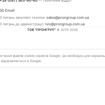
+38 (097) 563-90-60
— технічний відділ
✉️ Email
З питань закупівлі техніки:
sales@prongroup.com.ua
З питань до адміністрації:
lviv@prongroup.com.ua
ТОВ "ПРОНГРУП"
© 2019-2026
тання файлів cookie сервісів Google. Це необхідно для нормаль
 відправляється в Google.