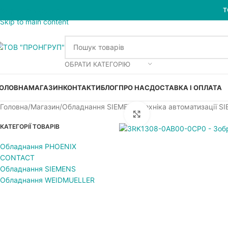
Skip to navigation
Т
Skip to main content
ОБРАТИ КАТЕГОРІЮ
ОЛОВНА
МАГАЗИН
КОНТАКТИ
БЛОГ
ПРО НАС
ДОСТАВКА І ОПЛАТА
Головна
Магазин
Обладнання SIEMENS
Техніка автоматизації S
Увеличить
КАТЕГОРІЇ ТОВАРІВ
Обладнання PHOENIX
CONTACT
Обладнання SIEMENS
Обладнання WEIDMUELLER