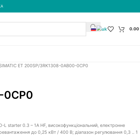
КА
0.00
 SIMATIC ET 200SP
3RK1308-0AB00-0CP0
-0CP0
-L starter 0.3 – 1A HF, високофункціональний, електронне
евантаження до 0,25 кВт / 400 В; діапазон регулювання 0,3 .. 1