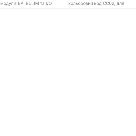
модулів BA, BU, IM та I/O
кольоровий код CC02, для
модулів введення/виведення,
для окремих модулів, для 16
вставних терміналів