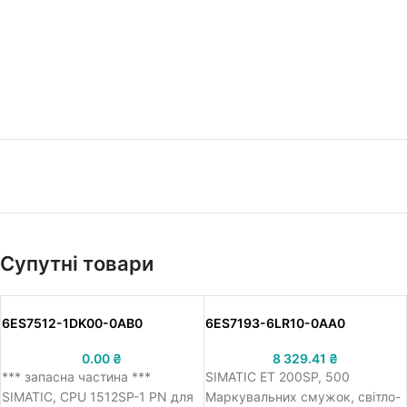
Супутні товари
6ES7512-1DK00-0AB0
6ES7193-6LR10-0AA0
0.00
₴
8 329.41
₴
*** запасна частина ***
SIMATIC ET 200SP, 500
SIMATIC, CPU 1512SP-1 PN для
Маркувальних смужок, світло-