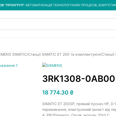
ОВ "ПРОНГРУП"
АВТОМАТИЗАЦІЯ ТЕХНОЛОГІЧНИХ ПРОЦЕСІВ, ЕНЕРГЕТИ
IEMENS SIMATIC
Станції SIMATIC ET 200 та комплектуючі
Станції
3RK1308-0AB00
18 774.30
₴
SIMATIC ET 200SP, прямий пускач HF, D-O
перемикання; електронний захист від пер
A; PROFIenergy; Опція: модуль 3DI/LC