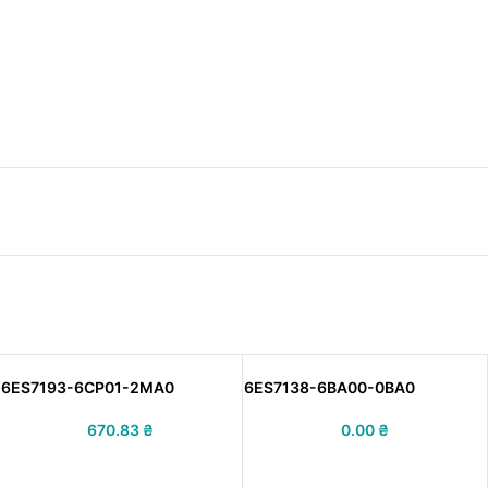
6ES7193-6CP01-2MA0
6ES7138-6BA00-0BA0
670.83
₴
0.00
₴