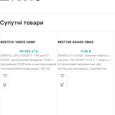
Супутні товари
6ES7510-1SK03-0AB0
6ES7138-6AA00-0BA0
60 095.27
₴
0.00
₴
SIMATIC, CPU 1510SP F-1 PN для ET
SIMATIC ET 200SP, технологічний модуль
200SP, центральний процесор (ПЛК) з
рахунку TM COUNT 1x24 V, 1 канал для
підтримкою PROFIsafe в централізованій
24-вольтових інкрементних або
та розподіленій конфігурації; 300 КБ
імпульсних енкодерів, 3 дискретних
робоча память програм, 1МБ память
входи (DI), 2 дискретних виходи (DQ),
даних; 1-й інтерфейс: Profinet IRT з 2-х
для установки на базовий блок BU типу
портовим комутатором, 2-й інтерфейс:
A0, кількість в упаковці 1 штука
відсутній; час обробки процесором: 6 нс
для бітових операцій, 7 нс для операцій з
словами, 9 нс для арифметики з
фіксованою комою, 37 нс для
арифметики з плаваючою комою;
включно з серверним модулем
(6ES7193-6PA00-0AA0), потрібна картка