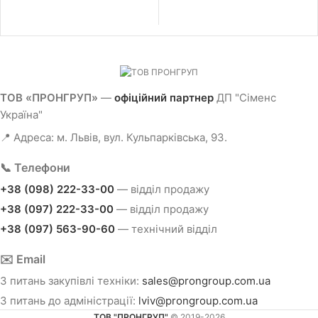
памяті Сіматік: потрібний адаптер шини
для портів 1 та 8; габарит (Д х Ш х В):
100.00 x 117.00 x 75.00 мм
ТОВ «ПРОНГРУП»
—
офіційний партнер
ДП "Сіменс
Україна"
📍 Адреса: м. Львів, вул. Кульпарківська, 93.
📞 Телефони
+38 (098) 222-33-00
— відділ продажу
+38 (097) 222-33-00
— відділ продажу
+38 (097) 563-90-60
— технічний відділ
✉️ Email
З питань закупівлі техніки:
sales@prongroup.com.ua
З питань до адміністрації:
lviv@prongroup.com.ua
ТОВ "ПРОНГРУП"
© 2019-2026