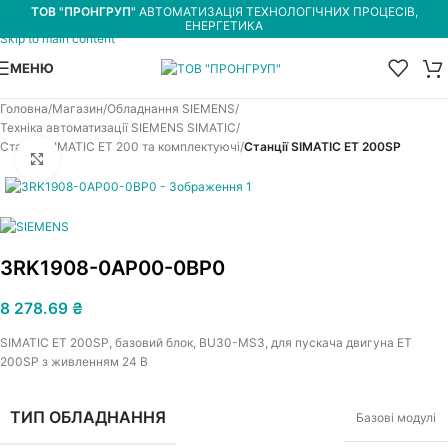
ТОВ "ПРОНГРУП"
АВТОМАТИЗАЦІЯ ТЕХНОЛОГІЧНИХ ПРОЦЕСІВ,
Skip to navigation
ЕНЕРГЕТИКА
Skip to main content
МЕНЮ
Головна
Магазин
Обладнання SIEMENS
Техніка автоматизації SIEMENS SIMATIC
Станції SIMATIC ET 200 та комплектуючі
Станції SIMATIC ET 200SP
Увеличить
3RK1908-0AP00-0BP0
8 278.69
₴
SIMATIC ET 200SP, базовий блок, BU30-MS3, для пускача двигуна ET
200SP з живленням 24 В
ТИП ОБЛАДНАННЯ
Базові модулі