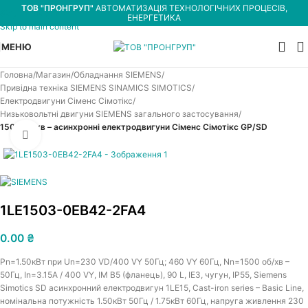
ТОВ "ПРОНГРУП"
АВТОМАТИЗАЦІЯ ТЕХНОЛОГІЧНИХ ПРОЦЕСІВ,
Skip to navigation
ЕНЕРГЕТИКА
Skip to main content
МЕНЮ
Головна
Магазин
Обладнання SIEMENS
Привідна техніка SIEMENS SINAMICS SIMOTICS
Електродвигуни Сіменс Сімотікс
Низьковольтні двигуни SIEMENS загального застосування
1500 об/хв – асинхронні електродвигуни Сіменс Сімотікс GP/SD
Увеличить
1LE1503-0EB42-2FA4
0.00
₴
Pn=1.50кВт при Un=230 VD/400 VY 50Гц; 460 VY 60Гц, Nn=1500 об/хв –
50Гц, In=3.15A / 400 VY, IM B5 (фланець), 90 L, IE3, чугун, IP55, Siemens
Simotics SD асинхронний електродвигун 1LE15, Cast-iron series – Basic Line,
номінальна потужність 1.50кВт 50Гц / 1.75кВт 60Гц, напруга живлення 230