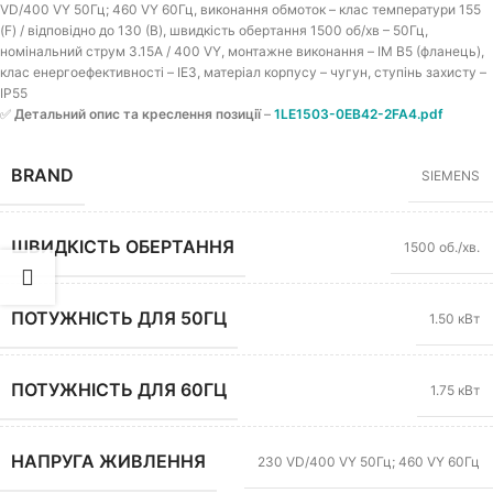
VD/400 VY 50Гц; 460 VY 60Гц, виконання обмоток – клас температури 155
(F) / відповідно до 130 (B), швидкість обертання 1500 об/хв – 50Гц,
номінальний струм 3.15A / 400 VY, монтажне виконання – IM B5 (фланець),
клас енергоефективності – IE3, матеріал корпусу – чугун, ступінь захисту –
IP55
✅
Детальний опис та креслення позиції
–
1LE1503-0EB42-2FA4.pdf
BRAND
SIEMENS
ШВИДКІСТЬ ОБЕРТАННЯ
1500 об./хв.
ПОТУЖНІСТЬ ДЛЯ 50ГЦ
1.50 кВт
ПОТУЖНІСТЬ ДЛЯ 60ГЦ
1.75 кВт
НАПРУГА ЖИВЛЕННЯ
230 VD/400 VY 50Гц; 460 VY 60Гц