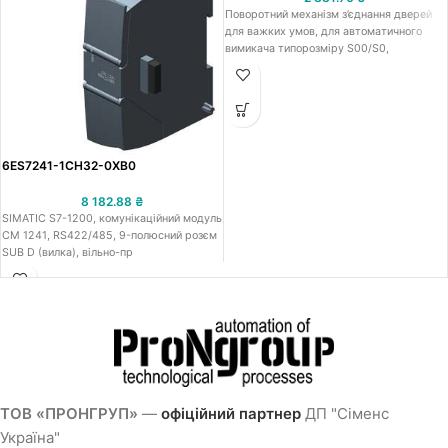
Поворотний механізм з’єднання дверей
для важких умов, для автоматичного
вимикача типорозміру S00/S0,
6ES7241-1CH32-0XB0
8 182.88
₴
SIMATIC S7-1200, комунікаційний модуль
CM 1241, RS422/485, 9-полюсний розєм
SUB D (вилка), вільно-пр
ТОВ «ПРОНГРУП»
—
офіційний партнер
ДП "Сіменс
Україна"