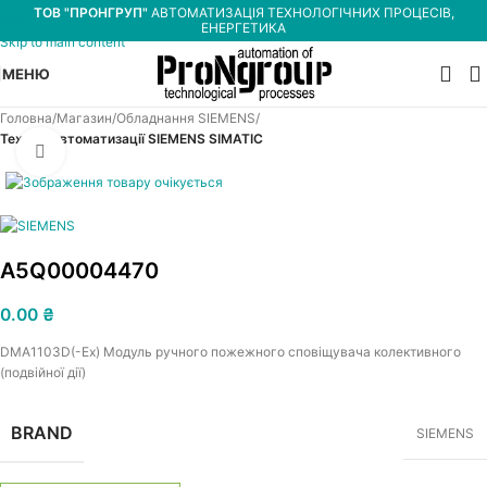
ТОВ "ПРОНГРУП"
АВТОМАТИЗАЦІЯ ТЕХНОЛОГІЧНИХ ПРОЦЕСІВ,
Skip to navigation
ЕНЕРГЕТИКА
Skip to main content
МЕНЮ
Головна
Магазин
Обладнання SIEMENS
Техніка автоматизації SIEMENS SIMATIC
Увеличить
A5Q00004470
0.00
₴
DMA1103D(-Ex) Модуль ручного пожежного сповіщувача колективного
(подвійної дії)
BRAND
SIEMENS