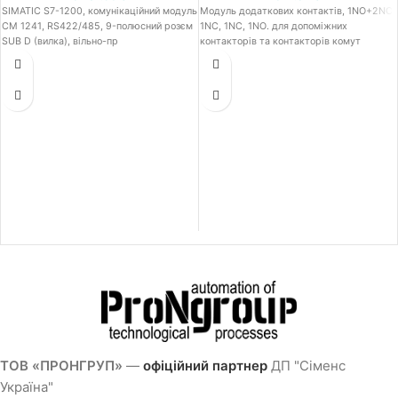
SIMATIC S7-1200, комунікаційний модуль
Модуль додаткових контактів, 1NO+2NC:
CM 1241, RS422/485, 9-полюсний розєм
1NC, 1NC, 1NO. для допоміжних
SUB D (вилка), вільно-пр
контакторів та контакторів комут
ТОВ «ПРОНГРУП»
—
офіційний партнер
ДП "Сіменс
Україна"