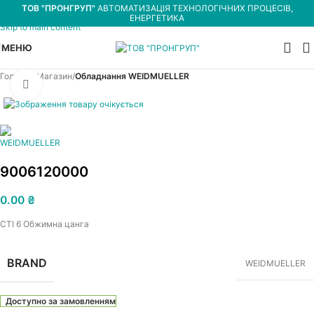
ТОВ "ПРОНГРУП"
АВТОМАТИЗАЦІЯ ТЕХНОЛОГІЧНИХ ПРОЦЕСІВ,
Skip to navigation
ЕНЕРГЕТИКА
Skip to main content
МЕНЮ
Головна
Магазин
Обладнання WEIDMUELLER
Увеличить
9006120000
0.00
₴
CTI 6 Обжимна цанга
BRAND
WEIDMUELLER
Доступно за замовленням