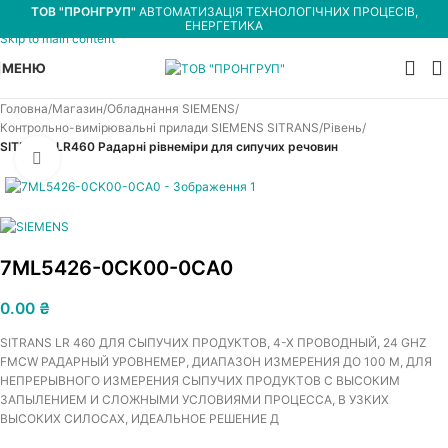
ТОВ "ПРОНГРУП"
АВТОМАТИЗАЦІЯ ТЕХНОЛОГІЧНИХ ПРОЦЕСІВ,
Skip to navigation
ЕНЕРГЕТИКА
Skip to main content
МЕНЮ
Головна
Магазин
Обладнання SIEMENS
Контрольно-вимірювальні прилади SIEMENS SITRANS
Рівень
SITRANS LR460 Радарні рівнеміри для сипучих речовин
Увеличить
7ML5426-0CK00-0CA0
0.00
₴
SITRANS LR 460 ДЛЯ СЫПУЧИХ ПРОДУКТОВ, 4-Х ПРОВОДНЫЙ, 24 GHZ
FMCW РАДАРНЫЙ УРОВНЕМЕР, ДИАПАЗОН ИЗМЕРЕНИЯ ДО 100 M, ДЛЯ
НЕПРЕРЫВНОГО ИЗМЕРЕНИЯ СЫПУЧИХ ПРОДУКТОВ С ВЫСОКИМ
ЗАПЫЛЕНИЕМ И СЛОЖНЫМИ УСЛОВИЯМИ ПРОЦЕССА, В УЗКИХ
ВЫСОКИХ СИЛОСАХ, ИДЕАЛЬНОЕ РЕШЕНИЕ Д