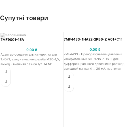
Супутні товари
7MF4433-1HA22-2PB6-Z A01+C11
7MF9001-1EA
0.00
₴
0.00
₴
7MF4433 - Преобразователь давления
Адаптер-соединитель из нерж. стали
измерительный SITRANS P DS III для
1.4571, вход - внешняя резьба М20*1,5,
дифференциального давления и расхода,
выход - внешняя резьба 1/2-14 NPT.
выходной сигнал 4 ... 20 мА, протокол
HART, статическое давление PN32/160,