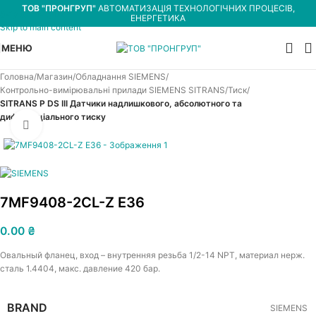
ТОВ "ПРОНГРУП"
АВТОМАТИЗАЦІЯ ТЕХНОЛОГІЧНИХ ПРОЦЕСІВ,
Skip to navigation
ЕНЕРГЕТИКА
Skip to main content
МЕНЮ
Головна
Магазин
Обладнання SIEMENS
Контрольно-вимірювальні прилади SIEMENS SITRANS
Тиск
SITRANS P DS III Датчики надлишкового, абсолютного та
диференціального тиску
Увеличить
7MF9408-2CL-Z E36
0.00
₴
Овальный фланец, вход – внутренняя резьба 1/2-14 NPT, материал нерж.
сталь 1.4404, макс. давление 420 бар.
BRAND
SIEMENS