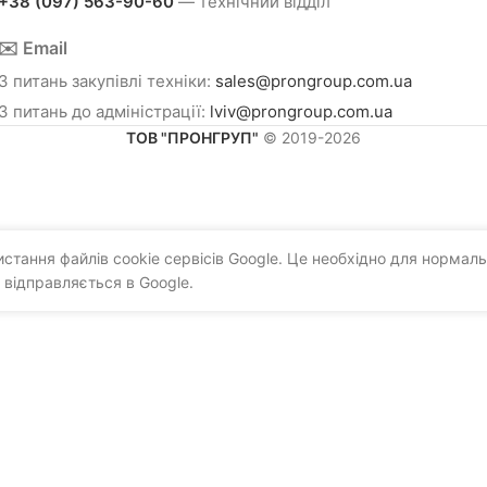
+38 (097) 563-90-60
— технічний відділ
✉️ Email
З питань закупівлі техніки:
sales@prongroup.com.ua
З питань до адміністрації:
lviv@prongroup.com.ua
ТОВ "ПРОНГРУП"
© 2019-2026
тання файлів cookie сервісів Google. Це необхідно для нормаль
 відправляється в Google.