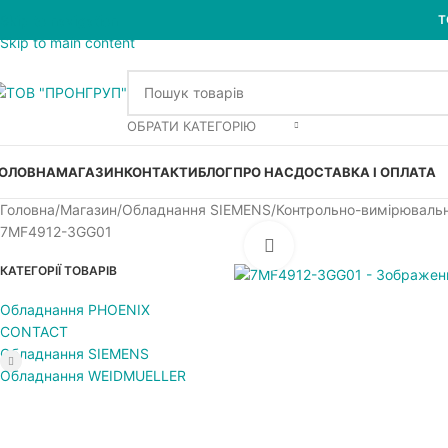
Skip to navigation
Т
Skip to main content
ОБРАТИ КАТЕГОРІЮ
ОЛОВНА
МАГАЗИН
КОНТАКТИ
БЛОГ
ПРО НАС
ДОСТАВКА І ОПЛАТА
Головна
Магазин
Обладнання SIEMENS
Контрольно-вимірюваль
7MF4912-3GG01
Увеличить
КАТЕГОРІЇ ТОВАРІВ
Обладнання PHOENIX
CONTACT
Обладнання SIEMENS
Обладнання WEIDMUELLER