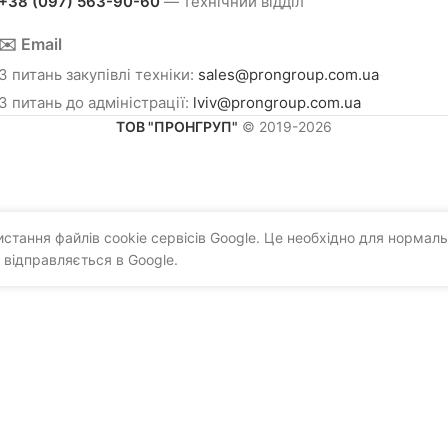
+38 (097) 563-90-60
— технічний відділ
✉️ Email
З питань закупівлі техніки:
sales@prongroup.com.ua
З питань до адміністрації:
lviv@prongroup.com.ua
ТОВ "ПРОНГРУП"
© 2019-2026
тання файлів cookie сервісів Google. Це необхідно для нормаль
 відправляється в Google.