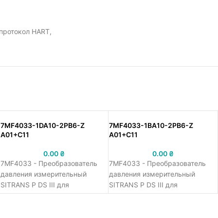
 протокол HART,
7MF4033-1DA10-2PB6-Z
7MF4033-1BA10-2PB6-Z
A01+C11
A01+C11
0.00
₴
0.00
₴
7MF4033 - Преобразователь
7MF4033 - Преобразователь
давления измерительный
давления измерительный
SITRANS P DS III для
SITRANS P DS III для
избыточного давления,
избыточного давления,
выходной сигнал 4 ... 20 мА,
выходной сигнал 4 ... 20 мА,
протокол HART,
протокол HART,