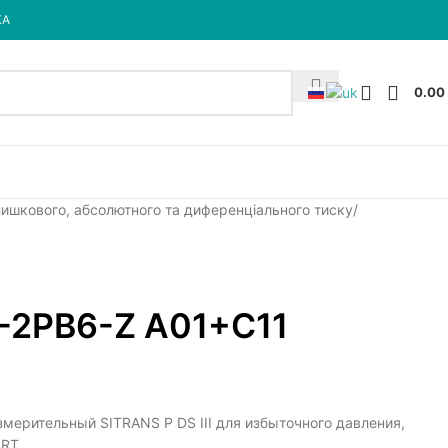
КА
0.00
лишкового, абсолютного та диференціального тиску
-2PB6-Z A01+C11
мерительный SITRANS P DS III для избыточного давления,
ART,