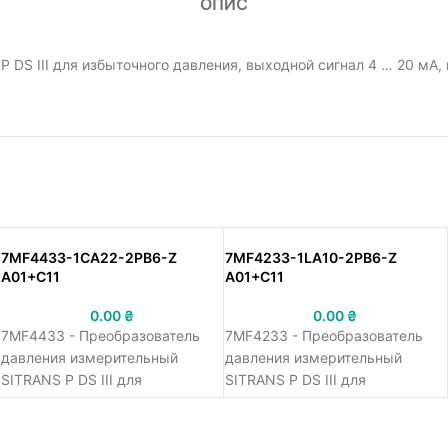
ОПИС
DS III для избыточного давления, выходной сигнал 4 … 20 мА,
7MF4433-1CA22-2PB6-Z
7MF4233-1LA10-2PB6-Z
A01+C11
A01+C11
0.00
₴
0.00
₴
7MF4433 - Преобразователь
7MF4233 - Преобразователь
давления измерительный
давления измерительный
SITRANS P DS III для
SITRANS P DS III для
дифференциального давления
абсолютного давления,
и расхода, выходной сигнал 4
выходной сигнал 4 ... 20 мА,
... 20 мА, протокол HART,
протокол HART,