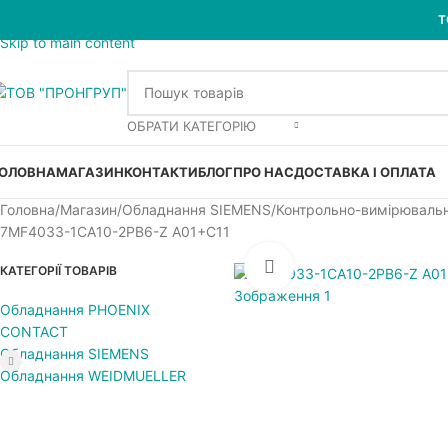
Skip to navigation
Т
Skip to main content
ОБРАТИ КАТЕГОРІЮ
ОЛОВНА
МАГАЗИН
КОНТАКТИ
БЛОГ
ПРО НАС
ДОСТАВКА І ОПЛАТА
Головна
Магазин
Обладнання SIEMENS
Контрольно-вимірюваль
7MF4033-1CA10-2PB6-Z A01+C11
Увеличить
КАТЕГОРІЇ ТОВАРІВ
Обладнання PHOENIX
CONTACT
Обладнання SIEMENS
Обладнання WEIDMUELLER