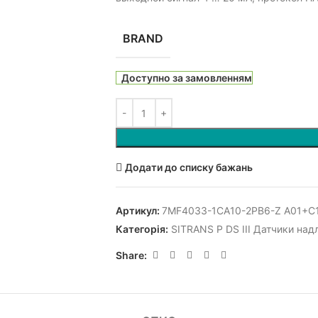
BRAND
Доступно за замовленням
Додати до списку бажань
Артикул:
7MF4033-1CA10-2PB6-Z A01+C
Категорія:
SITRANS P DS III Датчики над
Share: