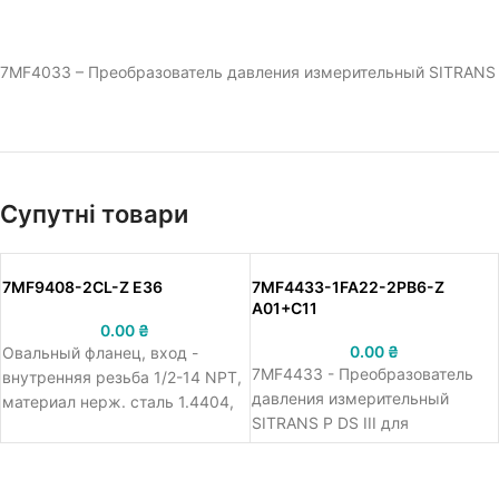
7MF4033 – Преобразователь давления измерительный SITRANS P 
Супутні товари
7MF9408-2CL-Z E36
7MF4433-1FA22-2PB6-Z
A01+C11
0.00
₴
0.00
₴
Овальный фланец, вход -
7MF4433 - Преобразователь
внутренняя резьба 1/2-14 NPT,
давления измерительный
материал нерж. сталь 1.4404,
SITRANS P DS III для
макс. давление 420 бар.
дифференциального давления
и расхода, выходной сигнал 4
... 20 мА, протокол HART,