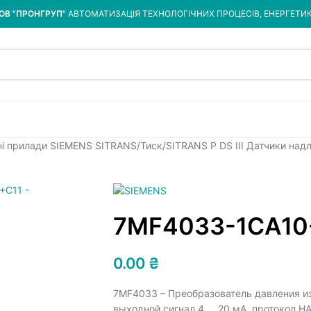
ОВ "ПРОНГРУП"
АВТОМАТИЗАЦІЯ ТЕХНОЛОГІЧНИХ ПРОЦЕСІВ, ЕНЕРГЕТИ
ні прилади SIEMENS SITRANS
Тиск
SITRANS P DS III Датчики над
7MF4033-1CA10
0.00
₴
7MF4033 – Преобразователь давления из
выходной сигнал 4 … 20 мА, протокол H