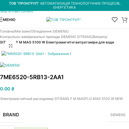
ТОВ "ПРОНГРУП"
АВТОМАТИЗАЦІЯ ТЕХНОЛОГІЧНИХ ПРОЦЕСІВ,
Skip to navigation
ЕНЕРГЕТИКА
Skip to main content
МЕНЮ
Головна
Магазин
Обладнання SIEMENS
Контрольно-вимірювальні прилади SIEMENS SITRANS
Витрата
SITRANS F M MAG 5100 W Електромагнітні витратоміри для води
Увеличить
7ME6520-5RB13-2AA1
0.00
₴
Электромагнитный расходомер SITRANS F M MAGFLO MAG 5100 W NEW
BRAND
SIEMENS