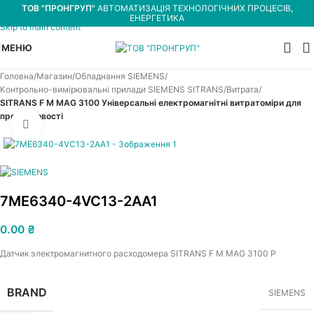
ТОВ "ПРОНГРУП"
АВТОМАТИЗАЦІЯ ТЕХНОЛОГІЧНИХ ПРОЦЕСІВ,
Skip to navigation
ЕНЕРГЕТИКА
Skip to main content
МЕНЮ
Головна
Магазин
Обладнання SIEMENS
Контрольно-вимірювальні прилади SIEMENS SITRANS
Витрата
SITRANS F M MAG 3100 Універсальні електромагнітні витратоміри для
промисловості
Увеличить
7ME6340-4VC13-2AA1
0.00
₴
Датчик электромагнитного расходомера SITRANS F M MAG 3100 P
BRAND
SIEMENS