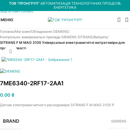
ТОВ "ПРОНГРУП"
АВТОМАТИЗАЦІЯ ТЕХНОЛОГІЧНИХ ПРОЦЕСІВ,
Skip to navigation
ЕНЕРГЕТИКА
Skip to main content
МЕНЮ
Головна
Магазин
Обладнання SIEMENS
Контрольно-вимірювальні прилади SIEMENS SITRANS
Витрата
SITRANS F M MAG 3100 Універсальні електромагнітні витратоміри для
промисловості
Увеличить
7ME6340-2RF17-2AA1
0.00
₴
Датчик электромагнитного расходомера SITRANS F M MAG 3100 P
BRAND
SIEMENS