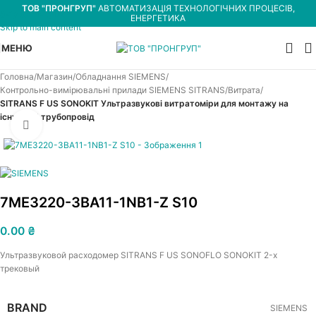
ТОВ "ПРОНГРУП"
АВТОМАТИЗАЦІЯ ТЕХНОЛОГІЧНИХ ПРОЦЕСІВ,
Skip to navigation
ЕНЕРГЕТИКА
Skip to main content
МЕНЮ
Головна
Магазин
Обладнання SIEMENS
Контрольно-вимірювальні прилади SIEMENS SITRANS
Витрата
SITRANS F US SONOKIT Ультразвукові витратоміри для монтажу на
існуючий трубопровід
Увеличить
7ME3220-3BA11-1NB1-Z S10
0.00
₴
Ультразвуковой расходомер SITRANS F US SONOFLO SONOKIT 2-х
трековый
BRAND
SIEMENS