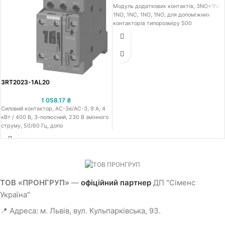
Модуль додаткових контактів, 3NO+1NC:
1NO, 1NC, 1NO, 1NO, для допоміжних
контакторів типорозміру S00
3RT2023-1AL20
1 058.17
₴
Силовий контактор, AC-3e/AC-3, 9 A, 4
кВт / 400 В, 3-полюсний, 230 В змінного
струму, 50/60 Гц, допо
ТОВ «ПРОНГРУП»
—
офіційний партнер
ДП "Сіменс
Україна"
📍 Адреса: м. Львів, вул. Кульпарківська, 93.