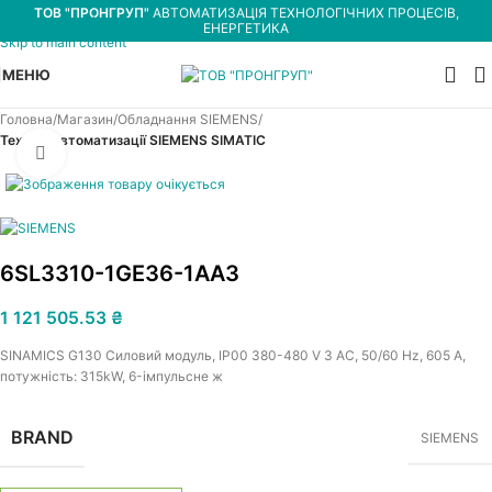
ТОВ "ПРОНГРУП"
АВТОМАТИЗАЦІЯ ТЕХНОЛОГІЧНИХ ПРОЦЕСІВ,
Skip to navigation
ЕНЕРГЕТИКА
Skip to main content
МЕНЮ
Головна
Магазин
Обладнання SIEMENS
Техніка автоматизації SIEMENS SIMATIC
Увеличить
6SL3310-1GE36-1AA3
1 121 505.53
₴
SINAMICS G130 Силовий модуль, IP00 380-480 V 3 AC, 50/60 Hz, 605 A,
потужність: 315kW, 6-імпульсне ж
BRAND
SIEMENS