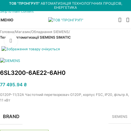
ТОВ "ПРОНГРУП"
АВТОМАТИЗАЦІЯ ТЕХНОЛОГІЧНИХ ПРОЦЕСІВ,
Skip to navigation
ЕНЕРГЕТИКА
Skip to main content
МЕНЮ
Головна
Магазин
Обладнання SIEMENS
Техніка автоматизації SIEMENS SIMATIC
Увеличить
6SL3200-6AE22-6AH0
77 495.94
₴
G120P-11/32A Частотний перетворювач G120P, корпус FSC, IP20, фільтр A,
11 кВт
BRAND
SIEMENS