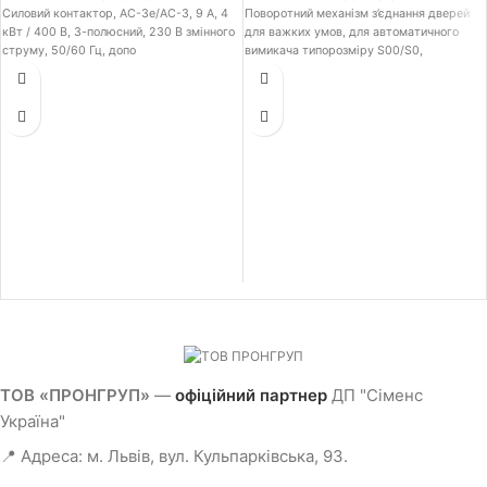
Силовий контактор, AC-3e/AC-3, 9 A, 4
Поворотний механізм з’єднання дверей
кВт / 400 В, 3-полюсний, 230 В змінного
для важких умов, для автоматичного
струму, 50/60 Гц, допо
вимикача типорозміру S00/S0,
ТОВ «ПРОНГРУП»
—
офіційний партнер
ДП "Сіменс
Україна"
📍 Адреса: м. Львів, вул. Кульпарківська, 93.