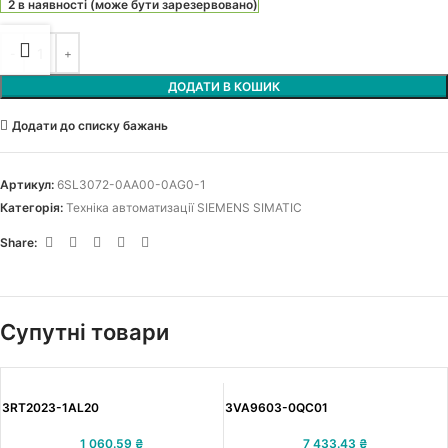
2 в наявності (може бути зарезервовано)
ДОДАТИ В КОШИК
Додати до списку бажань
Артикул:
6SL3072-0AA00-0AG0-1
Категорія:
Техніка автоматизації SIEMENS SIMATIC
Share:
Супутні товари
3RT2023-1AL20
3VA9603-0QC01
1 060.59
₴
7 433.43
₴