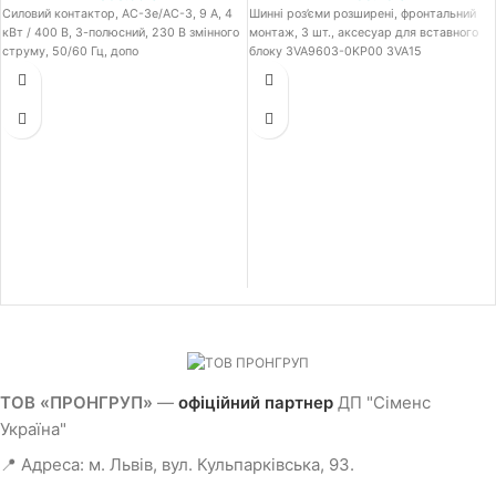
Силовий контактор, AC-3e/AC-3, 9 A, 4
Шинні роз’єми розширені, фронтальний
кВт / 400 В, 3-полюсний, 230 В змінного
монтаж, 3 шт., аксесуар для вставного
струму, 50/60 Гц, допо
блоку 3VA9603-0KP00 3VA15
ТОВ «ПРОНГРУП»
—
офіційний партнер
ДП "Сіменс
Україна"
📍 Адреса: м. Львів, вул. Кульпарківська, 93.