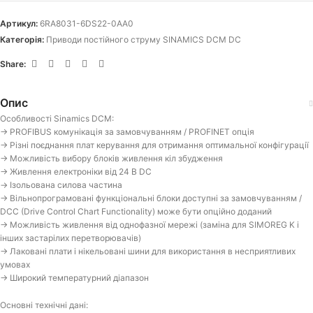
Артикул:
6RA8031-6DS22-0AA0
Категорія:
Приводи постійного струму SINAMICS DCM DC
Share:
Опис
Особливості Sinamics DCM:
-> PROFIBUS комунікація за замовчуванням / PROFINET опція
-> Різні поєднання плат керування для отримання оптимальної конфігурації
-> Можливість вибору блоків живлення кіл збудження
-> Живлення електроніки від 24 В DC
-> Ізольована силова частина
-> Вільнопрограмовані функціональні блоки доступні за замовчуванням /
DCC (Drive Control Chart Functionality) може бути опційно доданий
-> Можливість живлення від однофазної мережі (заміна для SIMOREG K і
інших застарілих перетворювачів)
-> Лаковані плати і нікельовані шини для використання в несприятливих
умовах
-> Широкий температурний діапазон
Основні технічні дані: