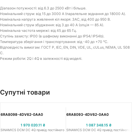
Діапазон потужності: від 6.3 до 2500 кВт і більше.
Номінальний струм: від 15 до 3000 A (паралельне зєднання до 18000 А).
Номінальна напруга живлення кіл якоря: 3АС, від 400 до 950 В.
Номінальний струм збудження: від 3 до 40 A (опція — 85 A).
Номінальна частота мережі: від 45 до 65 Гц.
Ступінь захисту: IP00 (в шафному виконанні до IP54/ IP54b).
Температура зберігання і транспортування: від -40 до +70 °C.
Відповідність вимогам: ГОСТ Р, IEC, EN, DIN, VDE, UL, cULus, NEMA, UL 508
C.
Режим роботи: 2Q і 4Q в залежності від моделі.
Супутні товари
6RA8098-4DV62-0AA0
6RA8093-4DV62-0AA0
1 970 020.11
₴
1 087 348.15
₴
SINAMICS DCM DC 4Q привід постійного
SINAMICS DCM DC 4Q привід постійного