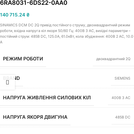
6RA8031-6DS22-0AA0
140 715.24
₴
SINAMICS DCM DC 2Q привід постійного струму, двохквадрантний режим
роботи, вхідна напруга кіл якоря 50/60 Гц: 400В 3 АС, вихідні параметри –
постійний струм: 485В DC, 125.0A, 61.0кВт, кола збудження: 400В 2 АС, 10.0
A
РЕЖИМ РОБОТИ
двоквадрантний 2Q
BRAND
SIEMENS
НАПРУГА ЖИВЛЕННЯ СИЛОВИХ КІЛ
400В 3 АС
НАПРУГА ЯКОРЯ ДВИГУНА
485В DC