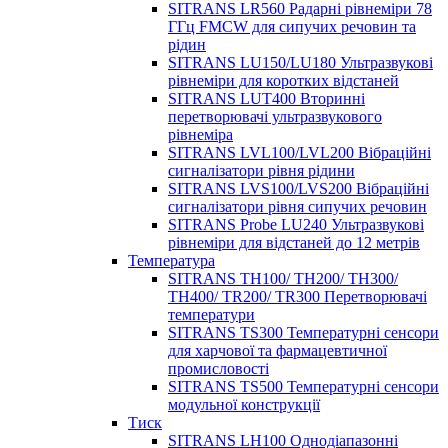
SITRANS LR560 Радарні рівнеміри 78
ГГц FMCW для сипучих речовин та
рідин
SITRANS LU150/LU180 Ультразвукові
рівнеміри для коротких відстаней
SITRANS LUT400 Вторинні
перетворювачі ультразвукового
рівнеміра
SITRANS LVL100/LVL200 Вібраційні
сигналізатори рівня рідини
SITRANS LVS100/LVS200 Вібраційні
сигналізатори рівня сипучих речовин
SITRANS Probe LU240 Ультразвукові
рівнеміри для відстаней до 12 метрів
Температура
SITRANS TH100/ TH200/ TH300/
TH400/ TR200/ TR300 Перетворювачі
температури
SITRANS TS300 Температурні сенсори
для харчової та фармацевтичної
промисловості
SITRANS TS500 Температурні сенсори
модульної конструкції
Тиск
SITRANS LH100 Однодіапазонні