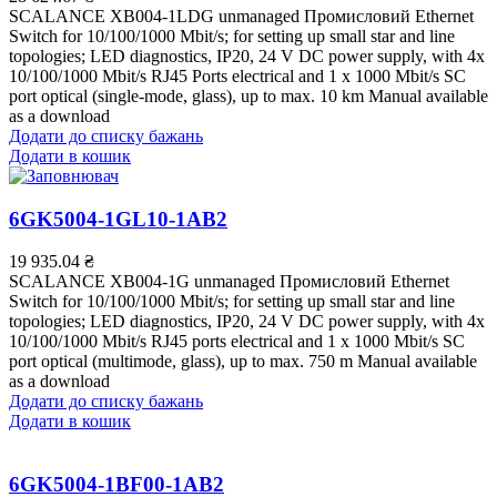
SCALANCE XB004-1LDG unmanaged Промисловий Ethernet
Switch for 10/100/1000 Mbit/s; for setting up small star and line
topologies; LED diagnostics, IP20, 24 V DC power supply, with 4x
10/100/1000 Mbit/s RJ45 Ports electrical and 1 x 1000 Mbit/s SC
port optical (single-mode, glass), up to max. 10 km Manual available
as a download
Додати до списку бажань
Додати в кошик
6GK5004-1GL10-1AB2
19 935.04
₴
SCALANCE XB004-1G unmanaged Промисловий Ethernet
Switch for 10/100/1000 Mbit/s; for setting up small star and line
topologies; LED diagnostics, IP20, 24 V DC power supply, with 4x
10/100/1000 Mbit/s RJ45 ports electrical and 1 x 1000 Mbit/s SC
port optical (multimode, glass), up to max. 750 m Manual available
as a download
Додати до списку бажань
Додати в кошик
6GK5004-1BF00-1AB2