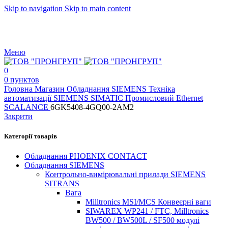
Skip to navigation
Skip to main content
ТОВ "ПРОНГРУП"
АВТОМАТИЗАЦІЯ ТЕХНОЛОГІЧНИХ
ПРОЦЕСІВ, ЕНЕРГЕТИКА
Меню
0
0
пунктов
Головна
Магазин
Обладнання SIEMENS
Техніка
автоматизації SIEMENS SIMATIC
Промисловий Ethernet
SCALANCE
6GK5408-4GQ00-2AM2
Закрити
Категорії товарів
Обладнання PHOENIX CONTACT
Обладнання SIEMENS
Контрольно-вимірювальні прилади SIEMENS
SITRANS
Вага
Milltronics MSI/MCS Конвеєрні ваги
SIWAREX WP241 / FTC, Milltronics
BW500 / BW500L / SF500 модулі