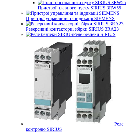
Пристрої плавного пуску SIRIUS 3RW55
Пристрої управління та індикації SIEMENS
Реверсивні контакторні збірки SIRIUS 3RA23
Реле безпеки SIRIUS
Реле
контролю SIRIUS