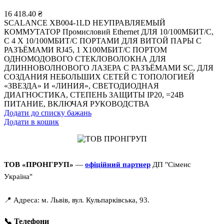
16 418.40
₴
SCALANCE XB004-1LD НЕУПРАВЛЯЕМЫЙ
КОММУТАТОР Промисловий Ethernet ДЛЯ 10/100МБИТ/С,
С 4 X 10/100МБИТ/С ПОРТАМИ ДЛЯ ВИТОЙ ПАРЫ С
РАЗЪЁМАМИ RJ45, 1 X100МБИТ/С ПОРТОМ
ОДНОМОДОВОГО СТЕКЛОВОЛОКНА ДЛЯ
ДЛИННОВОЛНОВОГО ЛАЗЕРА С РАЗЪЁМАМИ SC, ДЛЯ
СОЗДАНИЯ НЕБОЛЬШИХ СЕТЕЙ С ТОПОЛОГИЕЙ
«ЗВЕЗДА» И «ЛИНИЯ», СВЕТОДИОДНАЯ
ДИАГНОСТИКА, СТЕПЕНЬ ЗАЩИТЫ IP20, =24В
ПИТАНИЕ, ВКЛЮЧАЯ РУКОВОДСТВА
Додати до списку бажань
Додати в кошик
ТОВ «ПРОНГРУП»
—
офіційний партнер
ДП "Сіменс
Україна"
📍 Адреса: м. Львів, вул. Кульпарківська, 93.
📞 Телефони