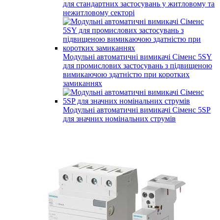
для стандартних застосувань у житловому та
нежитловому секторі
Модульні автоматичні вимикачі Сіменс 5SY
для промислових застосувань з підвищеною
вимикаючою здатністю при коротких
замиканнях
Модульні автоматичні вимикачі Сіменс 5SP
для значних номінальних струмів