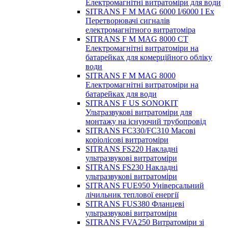
Електромагнітні витратоміри для води
SITRANS F M MAG 6000 I/6000 I Ex
Перетворювачі сигналів
електромагнітного витратоміра
SITRANS F M MAG 8000 CT
Електромагнітні витратоміри на
батарейках для комерційного обліку
води
SITRANS F M MAG 8000
Електромагнітні витратоміри на
батарейках для води
SITRANS F US SONOKIT
Ультразвукові витратоміри для
монтажу на існуючий трубопровід
SITRANS FC330/FC310 Масові
коріолісові витратоміри
SITRANS FS220 Накладні
ультразвукові витратоміри
SITRANS FS230 Накладні
ультразвукові витратоміри
SITRANS FUE950 Універсальний
лічильник теплової енергії
SITRANS FUS380 Фланцеві
ультразвукові витратоміри
SITRANS FVA250 Витратоміри зі