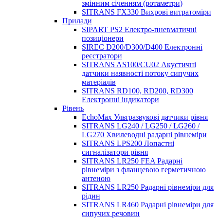
змінним січенням (ротаметри)
SITRANS FX330 Вихрові витратоміри
Прилади
SIPART PS2 Електро-пневматичні
позиціонери
SIREC D200/D300/D400 Електронні
реєстратори
SITRANS AS100/CU02 Акустичні
датчики наявності потоку сипучих
матеріалів
SITRANS RD100, RD200, RD300
Електронні індикатори
Рівень
EchoMax Ультразвукові датчики рівня
SITRANS LG240 / LG250 / LG260 /
LG270 Хвилеводні радарні рівнеміри
SITRANS LPS200 Лопастні
сигналізатори рівня
SITRANS LR250 FEA Радарні
рівнеміри з фланцевою герметичною
антеною
SITRANS LR250 Радарні рівнеміри для
рідин
SITRANS LR460 Радарні рівнеміри для
сипучих речовин