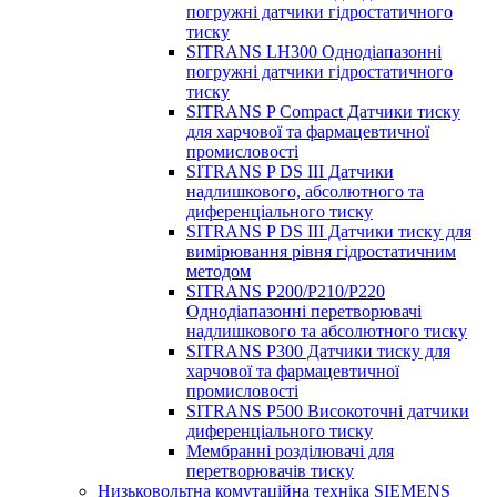
погружні датчики гідростатичного
тиску
SITRANS LH300 Однодіапазонні
погружні датчики гідростатичного
тиску
SITRANS P Compact Датчики тиску
для харчової та фармацевтичної
промисловості
SITRANS P DS III Датчики
надлишкового, абсолютного та
диференціального тиску
SITRANS P DS III Датчики тиску для
вимірювання рівня гідростатичним
методом
SITRANS P200/P210/P220
Однодіапазонні перетворювачі
надлишкового та абсолютного тиску
SITRANS P300 Датчики тиску для
харчової та фармацевтичної
промисловості
SITRANS P500 Високоточні датчики
диференціального тиску
Мембранні розділювачі для
перетворювачів тиску
Низьковольтна комутаційна техніка SIEMENS