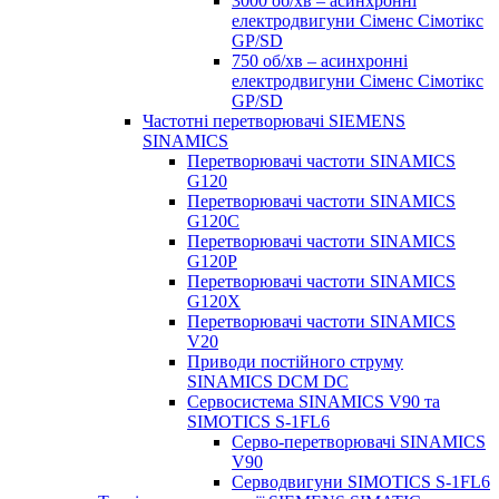
3000 об/хв – асинхронні
електродвигуни Сіменс Сімотікс
GP/SD
750 об/хв – асинхронні
електродвигуни Сіменс Сімотікс
GP/SD
Частотні перетворювачі SIEMENS
SINAMICS
Перетворювачі частоти SINAMICS
G120
Перетворювачі частоти SINAMICS
G120C
Перетворювачі частоти SINAMICS
G120P
Перетворювачі частоти SINAMICS
G120X
Перетворювачі частоти SINAMICS
V20
Приводи постійного струму
SINAMICS DCM DC
Сервосистема SINAMICS V90 та
SIMOTICS S-1FL6
Серво-перетворювачі SINAMICS
V90
Серводвигуни SIMOTICS S-1FL6