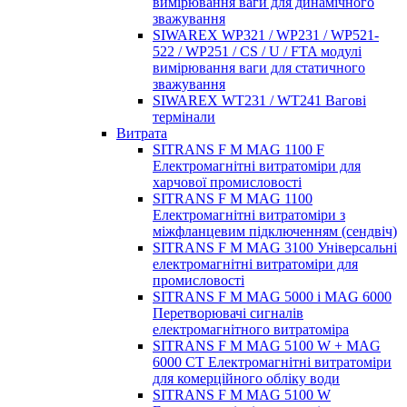
вимірювання ваги для динамічного
зважування
SIWAREX WP321 / WP231 / WP521-
522 / WP251 / CS / U / FTA модулі
вимірювання ваги для статичного
зважування
SIWAREX WT231 / WT241 Вагові
термінали
Витрата
SITRANS F M MAG 1100 F
Електромагнітні витратоміри для
харчової промисловості
SITRANS F M MAG 1100
Електромагнітні витратоміри з
міжфланцевим підключенням (сендвіч)
SITRANS F M MAG 3100 Універсальні
електромагнітні витратоміри для
промисловості
SITRANS F M MAG 5000 і MAG 6000
Перетворювачі сигналів
електромагнітного витратоміра
SITRANS F M MAG 5100 W + MAG
6000 CT Електромагнітні витратоміри
для комерційного обліку води
SITRANS F M MAG 5100 W