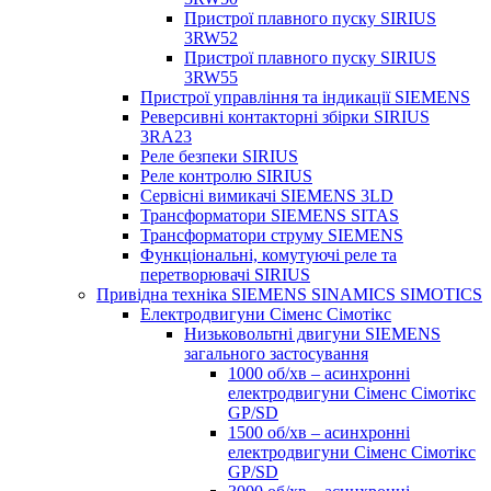
Пристрої плавного пуску SIRIUS
3RW52
Пристрої плавного пуску SIRIUS
3RW55
Пристрої управління та індикації SIEMENS
Реверсивні контакторні збірки SIRIUS
3RA23
Реле безпеки SIRIUS
Реле контролю SIRIUS
Сервісні вимикачі SIEMENS 3LD
Трансформатори SIEMENS SITAS
Трансформатори струму SIEMENS
Функціональні, комутуючі реле та
перетворювачі SIRIUS
Привідна техніка SIEMENS SINAMICS SIMOTICS
Електродвигуни Сіменс Сімотікс
Низьковольтні двигуни SIEMENS
загального застосування
1000 об/хв – асинхронні
електродвигуни Сіменс Сімотікс
GP/SD
1500 об/хв – асинхронні
електродвигуни Сіменс Сімотікс
GP/SD