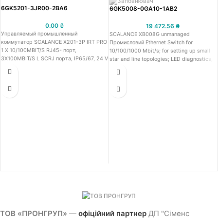
6GK5201-3JR00-2BA6
6GK5008-0GA10-1AB2
0.00
₴
19 472.56
₴
Управляемый промышленный
SCALANCE XB008G unmanaged
коммутатор SCALANCE X201-3P IRT PRO
Промисловий Ethernet Switch for
1 X 10/100MBIT/S RJ45- порт,
10/100/1000 Mbit/s; for setting up small
3X100MBIT/S L SCRJ порта, IP65/67, 24 V
star and line topologies; LED diagnostics,
DC, диагностик., PROFINET-IO
IP20, 24 V DC power supply, with 8x
10/100/1000 Mbit/s RJ45 ports electrical
Manual available as a download
ТОВ «ПРОНГРУП»
—
офіційний партнер
ДП "Сіменс