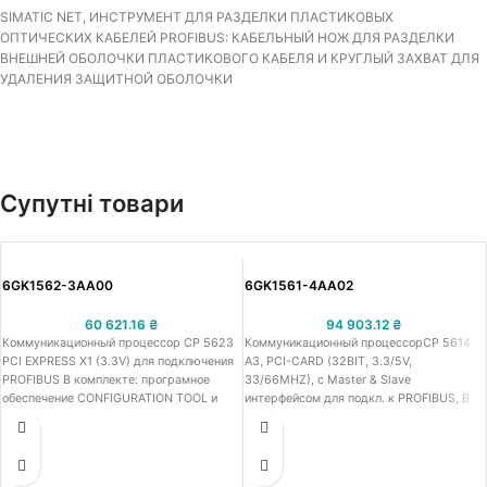
SIMATIC NET, ИНСТРУМЕНТ ДЛЯ РАЗДЕЛКИ ПЛАСТИКОВЫХ
ОПТИЧЕСКИХ КАБЕЛЕЙ PROFIBUS: КАБЕЛЬНЫЙ НОЖ ДЛЯ РАЗДЕЛКИ
ВНЕШНЕЙ ОБОЛОЧКИ ПЛАСТИКОВОГО КАБЕЛЯ И КРУГЛЫЙ ЗАХВАТ ДЛЯ
УДАЛЕНИЯ ЗАЩИТНОЙ ОБОЛОЧКИ
Супутні товари
6GK1562-3AA00
6GK1561-4AA02
60 621.16
₴
94 903.12
₴
Коммуникационный процессор CP 5623
Коммуникационный процессорCP 5614
PCI EXPRESS X1 (3.3V) для подключения
A3, PCI-CARD (32BIT, 3.3/5V,
PROFIBUS В комплекте: програмное
33/66MHZ), c Мaster & Slave
обеспечение CONFIGURATION TOOL и
интерфейсом для подкл. к PROFIBUS, В
DP-BASE, Лицензия для 1 установки. R-
комплекте: програмное обеспечение
SW, CLASS A,
CONFIGURATION TOOL и DP-BASE,
Лицензия для 1 установки.