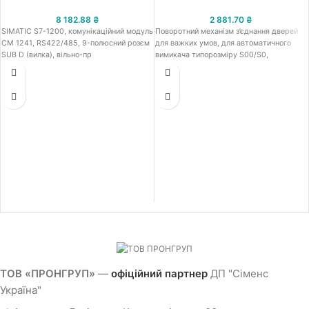
8 182.88
₴
2 881.70
₴
SIMATIC S7-1200, комунікаційний модуль
Поворотний механізм з’єднання дверей
CM 1241, RS422/485, 9-полюсний розєм
для важких умов, для автоматичного
SUB D (вилка), вільно-пр
вимикача типорозміру S00/S0,
ТОВ «ПРОНГРУП»
—
офіційний партнер
ДП "Сіменс
Україна"