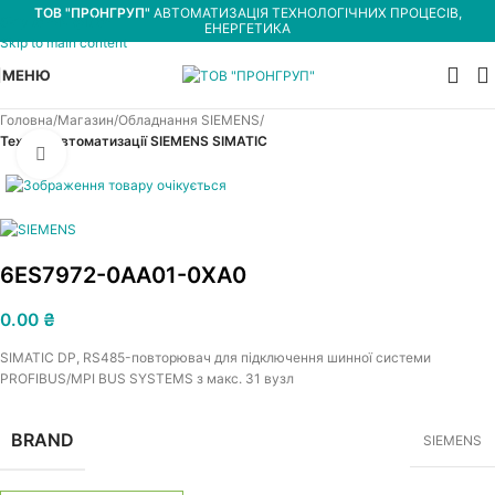
ТОВ "ПРОНГРУП"
АВТОМАТИЗАЦІЯ ТЕХНОЛОГІЧНИХ ПРОЦЕСІВ,
Skip to navigation
ЕНЕРГЕТИКА
Skip to main content
МЕНЮ
Головна
Магазин
Обладнання SIEMENS
Техніка автоматизації SIEMENS SIMATIC
Увеличить
6ES7972-0AA01-0XA0
0.00
₴
SIMATIC DP, RS485-повторювач для підключення шинної системи
PROFIBUS/MPI BUS SYSTEMS з макс. 31 вузл
BRAND
SIEMENS