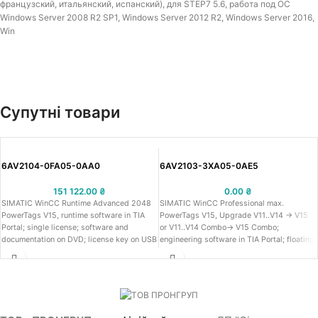
французский, итальянский, испанский), для STEP7 5.6, работа под ОС
Windows Server 2008 R2 SP1, Windows Server 2012 R2, Windows Server 2016,
Win
Супутні товари
6AV2104-0FA05-0AA0
6AV2103-3XA05-0AE5
151 122.00
₴
0.00
₴
SIMATIC WinCC Runtime Advanced 2048
SIMATIC WinCC Professional max.
PowerTags V15, runtime software in TIA
PowerTags V15, Upgrade V11..V14 -> V15
Portal; single license; software and
or V11..V14 Combo-> V15 Combo;
documentation on DVD; license key on USB
engineering software in TIA Portal; floating
stick; class A; 6 languages:
license; software and documentation on
GE,EN,IT,FR,ES,ZN; executable under
DVD; license key on USB stick; class A; 6
Windows 7 (32 bit, 64 bit), Windows
languages: GE,EN,IT,FR,ES,ZN; executable
8.1/10 (64 bit), WinSrv 2008 R2/2012
under Windows 7 (64 bit), Windows 10 (64
R2/2016 (64 bit)
bit), WinSrv 2012 R2/2016 (64 bit) for
configuration of SIMATIC Panels, WinCC