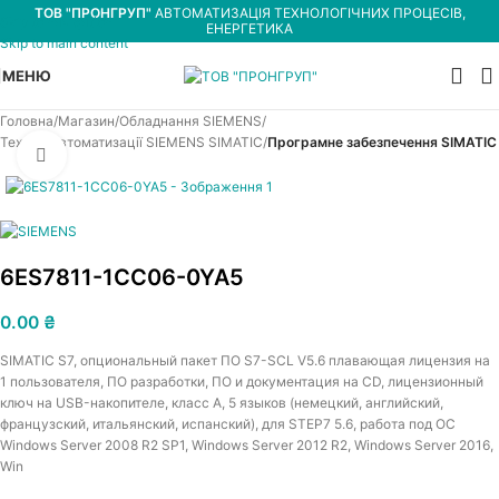
ТОВ "ПРОНГРУП"
АВТОМАТИЗАЦІЯ ТЕХНОЛОГІЧНИХ ПРОЦЕСІВ,
Skip to navigation
ЕНЕРГЕТИКА
Skip to main content
МЕНЮ
Головна
Магазин
Обладнання SIEMENS
Техніка автоматизації SIEMENS SIMATIC
Програмне забезпечення SIMATIC
Увеличить
6ES7811-1CC06-0YA5
0.00
₴
SIMATIC S7, опциональный пакет ПО S7-SCL V5.6 плавающая лицензия на
1 пользователя, ПО разработки, ПО и документация на CD, лицензионный
ключ на USB-накопителе, класс A, 5 языков (немецкий, английский,
французский, итальянский, испанский), для STEP7 5.6, работа под ОС
Windows Server 2008 R2 SP1, Windows Server 2012 R2, Windows Server 2016,
Win