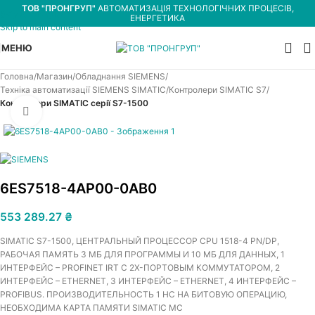
ТОВ "ПРОНГРУП"
АВТОМАТИЗАЦІЯ ТЕХНОЛОГІЧНИХ ПРОЦЕСІВ,
Skip to navigation
ЕНЕРГЕТИКА
Skip to main content
МЕНЮ
Головна
Магазин
Обладнання SIEMENS
Техніка автоматизації SIEMENS SIMATIC
Контролери SIMATIC S7
Контролери SIMATIC серії S7-1500
Увеличить
6ES7518-4AP00-0AB0
553 289.27
₴
SIMATIC S7-1500, ЦЕНТРАЛЬНЫЙ ПРОЦЕССОР CPU 1518-4 PN/DP,
РАБОЧАЯ ПАМЯТЬ 3 МБ ДЛЯ ПРОГРАММЫ И 10 МБ ДЛЯ ДАННЫХ, 1
ИНТЕРФЕЙС – PROFINET IRT С 2Х-ПОРТОВЫМ КОММУТАТОРОМ, 2
ИНТЕРФЕЙС – ETHERNET, 3 ИНТЕРФЕЙС – ETHERNET, 4 ИНТЕРФЕЙС –
PROFIBUS. ПРОИЗВОДИТЕЛЬНОСТЬ 1 НС НА БИТОВУЮ ОПЕРАЦИЮ,
НЕОБХОДИМА КАРТА ПАМЯТИ SIMATIC MC