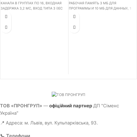
КАНАЛА В ГРУППАХ ПО 16, ВХОДНАЯ
РАБОЧАЯ ПАМЯТЬ 3 МБ ДЛЯ
ЗАДЕРЖКА 3,2 МС, ВХОД ТИПА 3 (IEC
ПРОГРАММЫ И 10 МБ ДЛЯ ДАННЫХ, 1
61131) , В КОМПЛЕКТЕ ФРОНТАЛЬНЫЙ
ИНТЕРФЕЙС - PROFINET IRT С 2Х-
СОЕДИНИТЕЛЬ С ТЕХНИКОЙ
ПОРТОВЫМ КОММУТАТОРОМ, 2
ПОДКЛЮЧЕНИЯ PUSH-IN
ИНТЕРФЕЙС - ETHERNET, 3 ИНТЕРФЕЙС
- ETHERNET, 4 ИНТЕРФЕЙС - PROFIBUS.
ПРОИЗВОДИТЕЛЬНОСТЬ 1 НС НА
БИТОВУЮ ОПЕРАЦИЮ, НЕОБХОДИМА
КАРТА ПАМЯТИ SIMATIC MC
ТОВ «ПРОНГРУП»
—
офіційний партнер
ДП "Сіменс
Україна"
📍 Адреса: м. Львів, вул. Кульпарківська, 93.
📞 Телефони