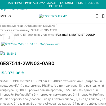
ТОВ "ПРОНГРУП"
АВТОМАТИЗАЦІЯ ТЕХНОЛОГІЧНИХ ПРОЦЕСІВ,
Skip to navigation
ЕНЕРГЕТИКА
Skip to main content
МЕНЮ
Головна
Магазин
Обладнання SIEMENS
Техніка автоматизації SIEMENS SIMATIC
Станції SIMATIC ET 200 та комплектуючі
Станції SIMATIC ET 200SP
Увеличить
6ES7514-2WN03-0AB0
153 372.06
₴
SIMATIC, CPU 1512SP ТF-2 PN для ET 200SP, технологічний центральний
процесор (ПЛК) з підтримкою PROFIsafe в централізованій та розподіленій
конфігурації; 900 КБ робоча память програм, 3.5МБ память даних; 1-й
інтерфейс: Profinet IRT з 2-х портовим комутатором, 2-й інтерфейс: Profinet
RT; час обробки процесором: 6 нс для бітових операцій, 7 нс для операцій з
словами, 9 нс для арифметики з фіксованою комою, 37 нс для арифметики з