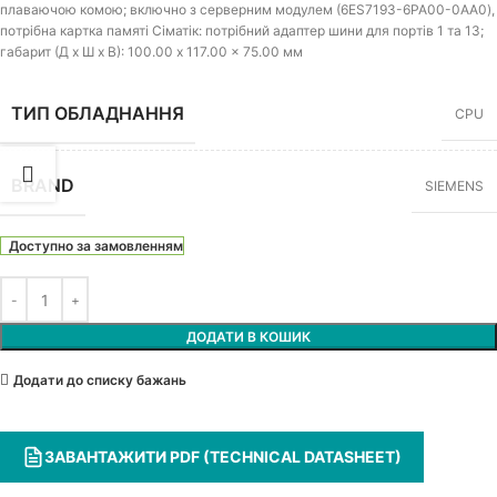
плаваючою комою; включно з серверним модулем (6ES7193-6PA00-0AA0),
потрібна картка памяті Сіматік: потрібний адаптер шини для портів 1 та 13;
габарит (Д х Ш х В): 100.00 x 117.00 x 75.00 мм
ТИП ОБЛАДНАННЯ
CPU
BRAND
SIEMENS
Доступно за замовленням
ДОДАТИ В КОШИК
Додати до списку бажань
ЗАВАНТАЖИТИ PDF (TECHNICAL DATASHEET)