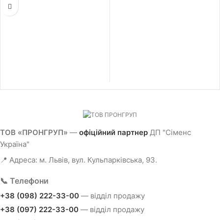
процесором: 6 нс для бітових операцій, 7
нс для операцій з словами, 9 нс для
арифметики з фіксованою комою, 37 нс
для арифметики з плаваючою комою;
включно з серверним модулем
(6ES7193-6PA00-0AA0), потрібна картка
памяті Сіматік: потрібний адаптер шини
для портів 1 та 6; габарит (Д х Ш х В):
100.00 x 117.00 x 75.00 мм
ТОВ «ПРОНГРУП»
—
офіційний партнер
ДП "Сіменс
Україна"
📍 Адреса: м. Львів, вул. Кульпарківська, 93.
📞 Телефони
+38 (098) 222-33-00
— відділ продажу
+38 (097) 222-33-00
— відділ продажу