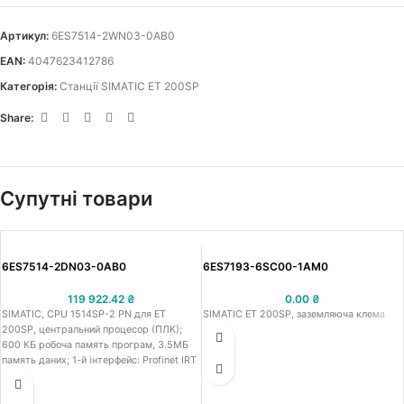
Артикул:
6ES7514-2WN03-0AB0
EAN:
4047623412786
Категорія:
Станції SIMATIC ET 200SP
Share:
Супутні товари
6ES7514-2DN03-0AB0
6ES7193-6SC00-1AM0
119 922.42
₴
0.00
₴
SIMATIC, CPU 1514SP-2 PN для ET
SIMATIC ET 200SP, заземляюча клема
200SP, центральний процесор (ПЛК);
600 КБ робоча память програм, 3.5МБ
память даних; 1-й інтерфейс: Profinet IRT
з 2-х портовим комутатором, 2-й
інтерфейс: Profinet RT; час обробки