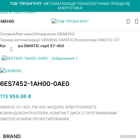
ТОВ "ПРОНГРУП"
АВТОМАТИЗАЦІЯ ТЕХНОЛОГІЧНИХ ПРОЦЕСІВ,
Skip to navigation
ЕНЕРГЕТИКА
Skip to main content
МЕНЮ
Головна
Магазин
Обладнання SIEMENS
Техніка автоматизації SIEMENS SIMATIC
Контролери SIMATIC S7
Контролери SIMATIC серії S7-400
Увеличить
6ES7452-1AH00-0AE0
115 959.06
₴
SIMATIC S7-400, FM 452: МОДУЛЬ ЭЛЕКТРОННОГО
КОМАНДОКОНТРОЛЛЕРА, КОМПАКТ ДИСК С ПРОГРАММНЫМ
ОБЕСПЕЧЕНИЕМ ПРОЕКТИРОВАНИЯ
BRAND
SIEMENS