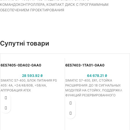
КОМАНДОКОНТРОЛЛЕРА, КОМПАКТ ДИСК С ПРОГРАММНЫМ
ОБЕСПЕЧЕНИЕМ ПРОЕКТИРОВАНИЯ
Супутні товари
6ES7405-0DA02-0AA0
6ES7403-1TA01-0AA0
28 593.92
₴
64 678.21
₴
SIMATIC S7-400, БЛОК ПИТАНИЯ PS
SIMATIC S7-400, ER1, СТОЙКА
405: 4A, =24/48/60В, =5В/4A,
РАСШИРЕНИЯ: ДО 18 СИГНАЛЬНЫХ
АППРОБАЦИЯ ATEX
МОДУЛЕЙ НА СТОЙКУ, ПОДДЕРЖКА
ФУНКЦИЙ РЕЗЕРВИРОВАННОГО
ПИТАНИЯ С ПРИМЕНЕНИЕМ 2 БЛОКОВ
ПИТАНИЯ